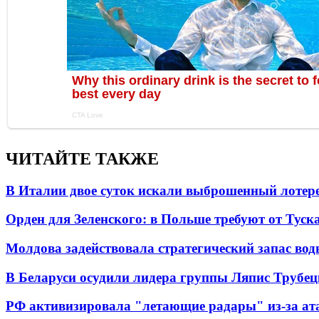
ЧИТАЙТЕ ТАКЖЕ
В Италии двое суток искали выброшенный лоте
Орден для Зеленского: в Польше требуют от Туск
Молдова задействовала стратегический запас вод
В Беларуси осудили лидера группы Ляпис Трубе
РФ активизировала "летающие радары" из-за а