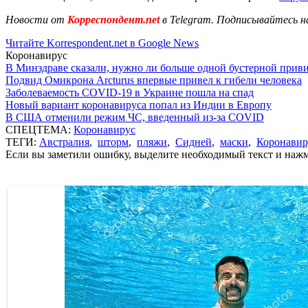
Новости от
Корреспондент.net
в Telegram. Подписывайтесь н
Читайте Korrespondent.net в Google News
Коронавирус
В Минздраве сказали, нужно ли больше одной бустерной прив
Подвид Омикрона Arcturus впервые привел к гибели человека
Заболеваемость COVID-19 в Украине пошла на спад
Новый вариант коронавируса попал из Индии в Европу
В США отменили режим ЧС, введенный из-за COVID
СПЕЦТЕМА:
Коронавирус
ТЕГИ:
Австралия
,
шторм
,
пляжи
,
Сидней
,
маски
,
Коронавир
Если вы заметили ошибку, выделите необходимый текст и нажми