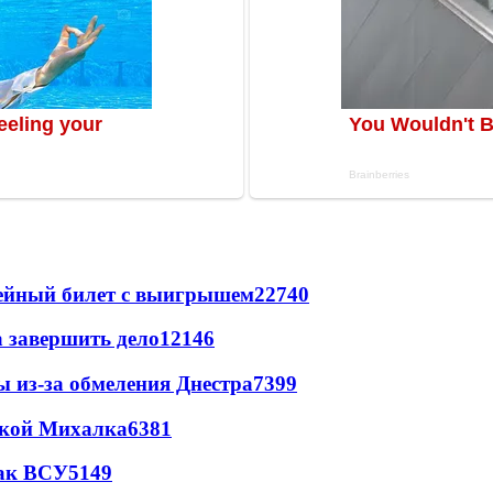
рейный билет с выигрышем
22740
а завершить дело
12146
ы из-за обмеления Днестра
7399
цкой Михалка
6381
так ВСУ
5149