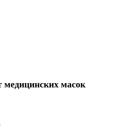
т медицинских масок
к