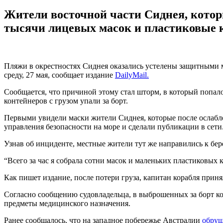
Жители восточной части Сиднея, котор
тысячи лицевых масок и пластиковые 
Пляжи в окрестностях Сиднея оказались устелены защитными м
среду, 27 мая, сообщает издание
DailyMail.
Сообщается, что причиной этому стал шторм, в который попало
контейнеров с грузом упали за борт.
Первыми увидели маски жители Сиднея, которые после ослабл
управления безопасности на море и сделали публикации в сети
Узнав об инциденте, местные жители тут же направились к бере
“Всего за час я собрала сотни масок и маленьких пластиковых
Как пишет издание, после потери груза, капитан корабля приня
Согласно сообщению судовладельца, в выброшенных за борт ко
предметы медицинского назначения.
Ранее сообщалось, что на западное побережье Австралии
обруш