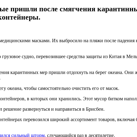
ые пришли после смягчения карантинных
контейнеры.
едицинскими масками. Их выбросило на пляжи после падения ко
 грузовое судно, перевозившее средства защиты из Китая в Мель
ения карантинных мер пришли отдохнуть на берег океана. Они 
.
гу океана, чтобы самостоятельно очистить его от масок.
 контейнеров, в которых они хранились. Этот мусор битком напо
л решение развернуться и направиться в Брисбен.
нтейнерах перевозился широкий ассортимент товаров, включая 
ился сильный шторм,
случающийся раз в десятилетие.