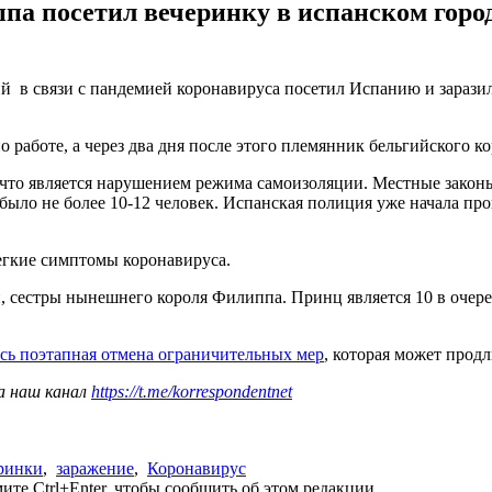
а посетил вечеринку в испанском город
 в связи с пандемией коронавируса посетил Испанию и зарази
 работе, а через два дня после этого племянник бельгийского к
что является нарушением режима самоизоляции. Местные законы
было не более 10-12 человек. Испанская полиция уже начала п
егкие симптомы коронавируса.
естры нынешнего короля Филиппа. Принц является 10 в очереди
ась поэтапная отмена ограничительных мер
, которая может продл
а наш канал
https://t.me/korrespondentnet
ринки
,
заражение
,
Коронавирус
те Ctrl+Enter, чтобы сообщить об этом редакции.