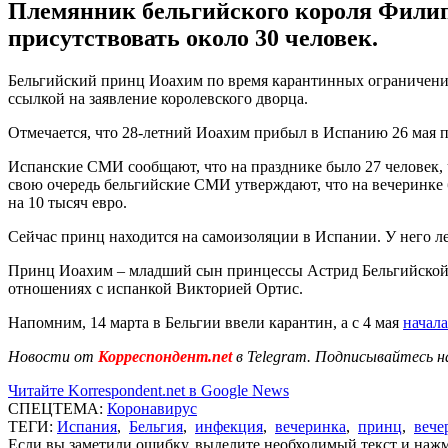
Племянник бельгийского короля Филипп
присутствовать около 30 человек.
Бельгийский принц Иоахим по время карантинных ограничений
ссылкой на заявление королевского дворца.
Отмечается, что 28-летний Иоахим прибыл в Испанию 26 мая по
Испанские СМИ сообщают, что на празднике было 27 человек, 
свою очередь бельгийские СМИ утверждают, что на вечеринке 
на 10 тысяч евро.
Сейчас принц находится на самоизоляции в Испании. У него л
Принц Иоахим – младший сын принцессы Астрид Бельгийской, с
отношениях с испанкой Викторией Ортис.
Напомним, 14 марта в Бельгии ввели карантин, а с 4 мая
начал
Новости от
Корреспондент.net
в Telegram. Подписывайтесь н
Читайте Korrespondent.net в Google News
СПЕЦТЕМА:
Коронавирус
ТЕГИ:
Испания
,
Бельгия
,
инфекция
,
вечеринка
,
принц
,
вече
Если вы заметили ошибку, выделите необходимый текст и нажми