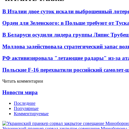
В Италии двое суток искали выброшенный лоте
Орден для Зеленского: в Польше требуют от Туск
В Беларуси осудили лидера группы Ляпис Трубе
Молдова задействовала стратегический запас вод
РФ активизировала "летающие радары" из-за а
Польские F-16 перехватили российский самолет-
Читать комментарии
Новости мира
Последние
Популярные
Комментируемые
Украинский пранкер сорвал закрытое совещание Минобороны