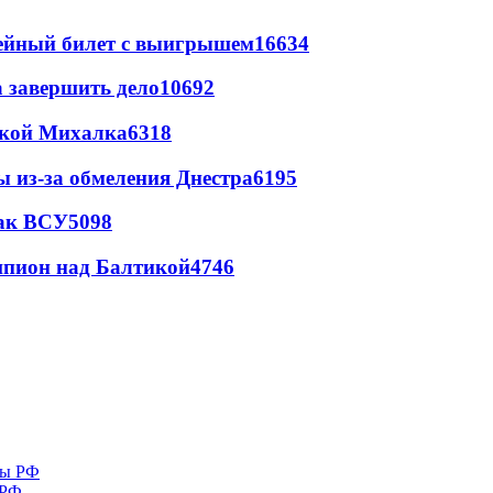
рейный билет с выигрышем
16634
а завершить дело
10692
цкой Михалка
6318
ы из-за обмеления Днестра
6195
так ВСУ
5098
шпион над Балтикой
4746
 РФ