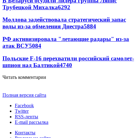
В Беларуси осудили лидера группы Ляпис
Трубецкой Михалка
6292
Молдова задействовала стратегический запас
воды из-за обмеления Днестра
5884
РФ активизировала "летающие радары" из-за
атак ВСУ
5084
Польские F-16 перехватили российский самолет-
шпион над Балтикой
4740
Читать комментарии
Полная версия сайта
Facebook
Twitter
RSS-ленты
E-mail рассылка
Контакты