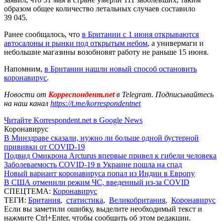
образом общее количество летальных случаев составило
39 045.
Ранее сообщалось, что
в Британии с 1 июня открываются
автосалоны и рынки под открытым небом
, а универмаги и
небольшие магазины возобновят работу не раньше 15 июня.
Напомним,
в Британии нашли новый способ остановить
коронавирус
.
Новости от
Корреспондент.net
в Telegram. Подписывайтесь
на наш канал
https://t.me/korrespondentnet
Читайте Korrespondent.net в Google News
Коронавирус
В Минздраве сказали, нужно ли больше одной бустерной
прививки от COVID-19
Подвид Омикрона Arcturus впервые привел к гибели человека
Заболеваемость COVID-19 в Украине пошла на спад
Новый вариант коронавируса попал из Индии в Европу
В США отменили режим ЧС, введенный из-за COVID
СПЕЦТЕМА:
Коронавирус
ТЕГИ:
Британия
,
статистика
,
Великобритания
,
Коронавирус
Если вы заметили ошибку, выделите необходимый текст и
нажмите Ctrl+Enter, чтобы сообщить об этом редакции.