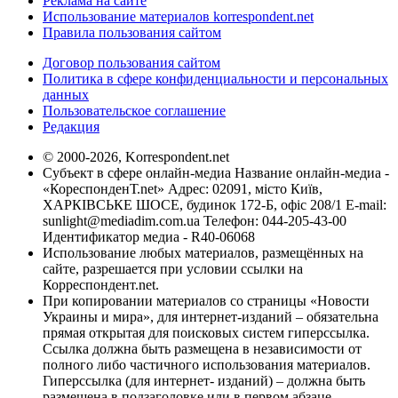
Реклама на сайте
Использование материалов korrespondent.net
Правила пользования сайтом
Договор пользования сайтом
Политика в сфере конфиденциальности и персональных
данных
Пользовательское соглашение
Редакция
© 2000-2026, Korrespondent.net
Субъект в сфере онлайн-медиа Название онлайн-медиа -
«КореспонденТ.net» Адрес: 02091, місто Київ,
ХАРКІВСЬКЕ ШОСЕ, будинок 172-Б, офіс 208/1 E-mail:
sunlight@mediadim.com.ua
Телефон: 044-205-43-00
Идентификатор медиа - R40-06068
Использование любых материалов, размещённых на
сайте, разрешается при условии ссылки на
Корреспондент.net.
При копировании материалов со страницы «Новости
Украины и мира», для интернет-изданий – обязательна
прямая открытая для поисковых систем гиперссылка.
Ссылка должна быть размещена в независимости от
полного либо частичного использования материалов.
Гиперссылка (для интернет- изданий) – должна быть
размещена в подзаголовке или в первом абзаце