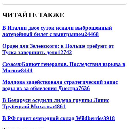
ЧИТАЙТЕ ТАКЖЕ
В Италии двое суток искали выброшенный
лотерейный билет с выигрышем
24468
Орден для Зеленского: в Польше требуют от
Туска завершить дело
12742
Сюжет
Банкет генералов. Последствия взрыва в
Москве
8444
Молдова задействовала стратегический запас
воды из-за обмеления Днестра
7636
В Беларуси осудили лидера группы Ляпис
Трубецкой Михалка
4861
В РФ горит очередной склад Wildberries
3918