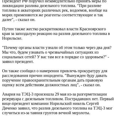
Президент РФ поручил незамедлительно принять меры по
ликвидации разлива дизельного топлива. "При разливе
топлива в акваториях различных рек, водоемов, вообще на
морях применяются же реагенты соответствующие и так
далее", - сказал он.
Путин также жестко раскритиковал власти Красноярского
края за запоздалую реакцию на разлив дизельного топлива в
Норильске.
"Почему органы власти узнали об этом только через два дня?
Мы что, будем узнавать о чрезвычайных ситуациях из
социальных сетей? У вас там все в порядке со здоровьем?" -
заявил президент.
Он также сообщил о намерении привлечь прокуратуру для
расследования причин инцидента. "Вынужден буду давать
поручение правоохранительным органам дать правовую
оценку всем действиям должностных лиц", - сказал он.
Авария на ТЭЦ-3 произошла 29 мая из-за разгерметизации
резервуара с дизельным топливом. Пострадавших нет. Первый
вице-президент компании Норильский никель Сергей
Дяченко заявил, что разлив дизельного топлива на ТЭЦ-3 мог
случиться из-за таяния грунтов вечной мерзлоты.