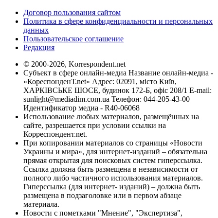
Договор пользования сайтом
Политика в сфере конфиденциальности и персональных
данных
Пользовательское соглашение
Редакция
© 2000-2026, Korrespondent.net
Субъект в сфере онлайн-медиа Название онлайн-медиа -
«КореспонденТ.net» Адрес: 02091, місто Київ,
ХАРКІВСЬКЕ ШОСЕ, будинок 172-Б, офіс 208/1 E-mail:
sunlight@mediadim.com.ua
Телефон: 044-205-43-00
Идентификатор медиа - R40-06068
Использование любых материалов, размещённых на
сайте, разрешается при условии ссылки на
Корреспондент.net.
При копировании материалов со страницы «Новости
Украины и мира», для интернет-изданий – обязательна
прямая открытая для поисковых систем гиперссылка.
Ссылка должна быть размещена в независимости от
полного либо частичного использования материалов.
Гиперссылка (для интернет- изданий) – должна быть
размещена в подзаголовке или в первом абзаце
материала.
Новости с пометками "Мнение", "Экспертиза",