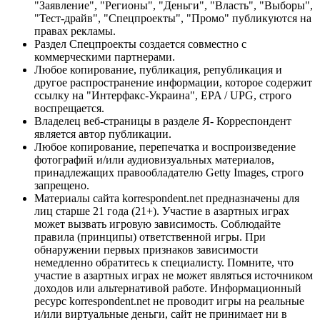
"Заявление", "Регионы", "Деньги", "Власть", "Выборы",
"Тест-драйв", "Спецпроекты", "Промо" публикуются на
правах рекламы.
Раздел Спецпроекты создается совместно с
коммерческими партнерами.
Любое копирование, публикация, републикация и
другое распространение информации, которое содержит
ссылку на "Интерфакс-Украина", EPA / UPG, строго
воспрещается.
Владелец веб-страницы в разделе Я- Корреспондент
является автор публикации.
Любое копирование, перепечатка и воспроизведение
фотографий и/или аудиовизуальных материалов,
принадлежащих правообладателю Getty Images, строго
запрещено.
Материалы сайта korrespondent.net предназначены для
лиц старше 21 года (21+). Участие в азартных играх
может вызвать игровую зависимость. Соблюдайте
правила (принципы) ответственной игры. При
обнаружении первых признаков зависимости
немедленно обратитесь к специалисту. Помните, что
участие в азартных играх не может являться источником
доходов или альтернативой работе. Информационный
ресурс korrespondent.net не проводит игры на реальные
и/или виртуальные деньги, сайт не принимает ни в