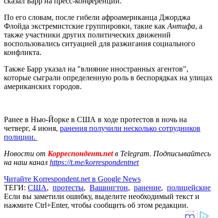
сказал Барр на пресс-конференции.
По его словам, после гибели афроамериканца Джорджа
Флойда экстремистские группировки, такие как
Антифа
, а
также участники других политических движений
воспользовались ситуацией для разжигания социального
конфликта.
Также Барр указал на "влияние иностранных агентов",
которые сыграли определенную роль в беспорядках на улицах
американских городов.
Ранее в Нью-Йорке в США в ходе протестов в ночь на
четверг, 4 июня,
ранения получили несколько сотрудников
полиции.
Новости от
Корреспондент.net
в Telegram. Подписывайтесь
на наш канал
https://t.me/korrespondentnet
Читайте Korrespondent.net в Google News
ТЕГИ:
США
,
протесты
,
Вашингтон
,
ранение
,
полицейские
Если вы заметили ошибку, выделите необходимый текст и
нажмите Ctrl+Enter, чтобы сообщить об этом редакции.