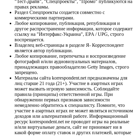
"Тест-драйв", "Спецпроекты", "Промо" публикуются на
правах рекламы.
Раздел Спецпроекты создается совместно с
коммерческими партнерами.
Любое копирование, публикация, републикация и
другое распространение информации, которое содержит
ссылку на "Интерфакс-Украина", EPA / UPG, строго
воспрещается.
Владелец веб-страницы в разделе Я- Корреспондент
является автор публикации.
Любое копирование, перепечатка и воспроизведение
фотографий и/или аудиовизуальных материалов,
принадлежащих правообладателю Getty Images, строго
запрещено.
Материалы сайта korrespondent.net предназначены для
лиц старше 21 года (21+). Участие в азартных играх
может вызвать игровую зависимость. Соблюдайте
правила (принципы) ответственной игры. При
обнаружении первых признаков зависимости
немедленно обратитесь к специалисту. Помните, что
участие в азартных играх не может являться источником
доходов или альтернативой работе. Информационный
ресурс korrespondent.net не проводит игры на реальные
и/или виртуальные деньги, сайт не принимает ни в
какой форме оплату ставок и других платежей, которые