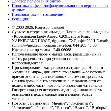
Договор пользования сайтом
Политика в сфере конфиденциальности и персональных
данных
Пользовательское соглашение
Редакция
© 2000-2026, Korrespondent.net
Субъект в сфере онлайн-медиа Название онлайн-медиа -
«КореспонденТ.net» Адрес: 02091, місто Київ,
ХАРКІВСЬКЕ ШОСЕ, будинок 172-Б, офіс 208/1 E-mail:
sunlight@mediadim.com.ua
Телефон: 044-205-43-00
Идентификатор медиа - R40-06068
Использование любых материалов, размещённых на
сайте, разрешается при условии ссылки на
Корреспондент.net.
При копировании материалов со страницы «Новости
Украины и мира», для интернет-изданий – обязательна
прямая открытая для поисковых систем гиперссылка.
Ссылка должна быть размещена в независимости от
полного либо частичного использования материалов.
Гиперссылка (для интернет- изданий) – должна быть
размещена в подзаголовке или в первом абзаце
материала.
Новости с пометками "Мнение", "Экспертиза",
"Заявление", "Регионы", "Деньги", "Власть", "Выборы",