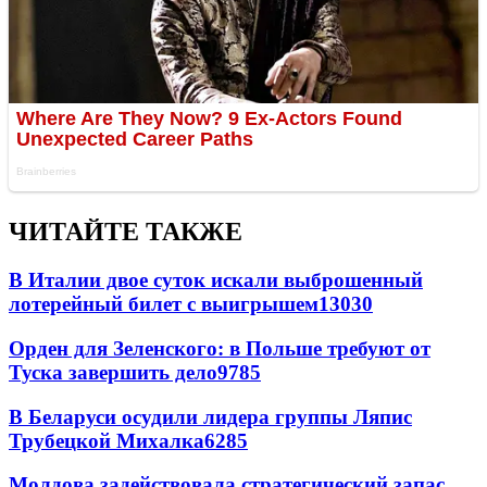
ЧИТАЙТЕ ТАКЖЕ
В Италии двое суток искали выброшенный
лотерейный билет с выигрышем
13030
Орден для Зеленского: в Польше требуют от
Туска завершить дело
9785
В Беларуси осудили лидера группы Ляпис
Трубецкой Михалка
6285
Молдова задействовала стратегический запас