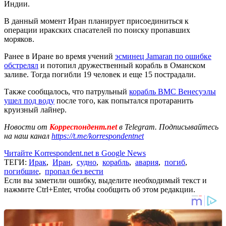
Индии.
В данный момент Иран планирует присоединиться к
операции иракских спасателей по поиску пропавших
моряков.
Ранее в Иране во время учений
эсминец Jamaran по ошибке
обстрелял
и потопил дружественный корабль в Оманском
заливе. Тогда погибли 19 человек и еще 15 пострадали.
Также сообщалось, что патрульный
корабль ВМС Венесуэлы
ушел под воду
после того, как попытался протаранить
круизный лайнер.
Новости от
Корреспондент.net
в Telegram. Подписывайтесь
на наш канал
https://t.me/korrespondentnet
Читайте Korrespondent.net в Google News
ТЕГИ:
Ирак
,
Иран
,
судно
,
корабль
,
авария
,
погиб
,
погибшие
,
пропал без вести
Если вы заметили ошибку, выделите необходимый текст и
нажмите Ctrl+Enter, чтобы сообщить об этом редакции.