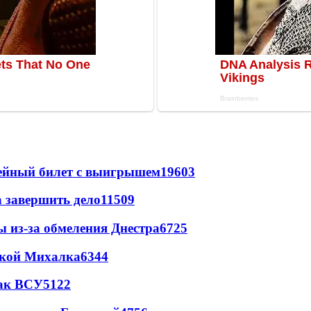
рейный билет с выигрышем
19603
а завершить дело
11509
ы из-за обмеления Днестра
6725
цкой Михалка
6344
так ВСУ
5122