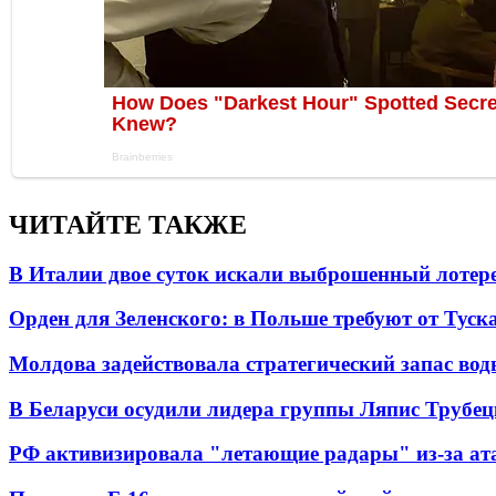
ЧИТАЙТЕ ТАКЖЕ
В Италии двое суток искали выброшенный лоте
Орден для Зеленского: в Польше требуют от Туск
Молдова задействовала стратегический запас вод
В Беларуси осудили лидера группы Ляпис Трубе
РФ активизировала "летающие радары" из-за а