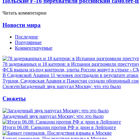
Польские F-16 перехватили российский самолет-
Читать комментарии
Новости мира
Последние
Популярные
Комментируемые
78 задержанных и 18 катеров: в Испании разгромили преступн
ФСБ вышла из-под контроля, элиты России живут в страхе - 
В Саудовской Аравии 11 человек пострадали в результате атаки
Турция, Саудовская Аравия и Пакистан создали оборонный со
Сюжет
Загадочный звук напугал Москву: что это было
Сюжеты
Загадочный звук напугал Москву: что это было
Итоги 06.08: Санкции против РФ и дрон в Лейпциге
Банкет генералов. Последствия взрыва в Москве