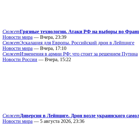
Сюжет
Грязные технологии. Атаки РФ на выборы во Фран
Новости мира
— Вчера, 23:39
Сюжет
Эскалация для Европы. Российский дрон в Лейпциге
Новости мира
— Вчера, 17:10
Сюжет
Изменения в армии РФ: что стоит за решением Путина
Новости России
— Вчера, 15:22
Сюжет
Диверсия в Лейпциге. Дрон возле украинского само
Новости мира
— 5 августа 2026, 23:36