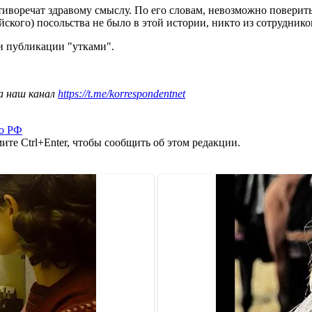
иворечат здравому смыслу. По его словам, невозможно поверить
ского) посольства не было в этой истории, никто из сотруднико
и публикации "утками".
а наш канал
https://t.me/korrespondentnet
во РФ
те Ctrl+Enter, чтобы сообщить об этом редакции.