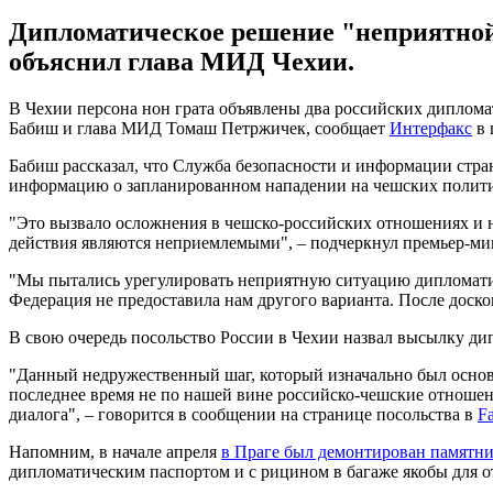
Дипломатическое решение "неприятной 
объяснил глава МИД Чехии.
В Чехии персона нон грата объявлены два российских диплом
Бабиш и глава МИД Томаш Петржичек, сообщает
Интерфакс
в 
Бабиш рассказал, что Служба безопасности и информации стран
информацию о запланированном нападении на чешских полити
"Это вызвало осложнения в чешско-российских отношениях и 
действия являются неприемлемыми", – подчеркнул премьер-ми
"Мы пытались урегулировать неприятную ситуацию дипломати
Федерация не предоставила нам другого варианта. После доск
В свою очередь посольство России в Чехии назвал высылку д
"Данный недружественный шаг, который изначально был основа
последнее время не по нашей вине российско-чешские отношен
диалога", – говорится в сообщении на странице посольства в
F
Напомним, в начале апреля
в Праге был демонтирован памятни
дипломатическим паспортом и с рицином в багаже якобы для о