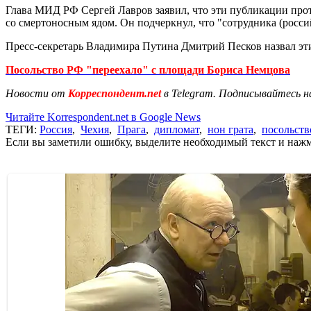
Глава МИД РФ Сергей Лавров заявил, что эти публикации прот
со смертоносным ядом. Он подчеркнул, что "сотрудника (россий
Пресс-секретарь Владимира Путина Дмитрий Песков назвал эт
Посольство РФ "переехало" с площади Бориса Немцова
Новости от
Корреспондент.net
в Telegram. Подписывайтесь н
Читайте Korrespondent.net в Google News
ТЕГИ:
Россия
,
Чехия
,
Прага
,
дипломат
,
нон грата
,
посольст
Если вы заметили ошибку, выделите необходимый текст и нажми