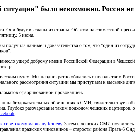
ситуации" было невозможно. Россия не 
ата. Они будут высланы из страны. Об этом на совместной пре
пятницу, 5 июня.
ы получила данные и доказательства о том, что "один из сотру
ков".
нанесло ущерб доброму имени Российской Федерации в Чешской 
нистр.
ческим путем. Мы неоднократно общались с посольством Росси
онального рассмотрения ситуации мы приступаем к высылке дип
ипломатов сфабрикованной провокацией.
н на бездоказательных обвинениях в СМИ, свидетельствует об 
ия. Глубоко разочарованы таким подходом чешских партнеров, 
acebook
.
к советскому маршалу Коневу
. Затем в чешских СМИ появились 
травления пражских чиновников – старосты района Прага-6 Онд