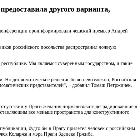
предоставила другого варианта,
сс-конференции проинформировали чешский премьер Андрей
дников российского посольства распространил ложную
республике. Мы являемся суверенным государством, и такие
и. Но дипломатическое решение было невозможно, Российская
ломатических представителей", – добавил Томаш Петржичек.
отсутствии у Праги желания нормализовать деградировавшие в
оставляющим все меньше пространства для конструктивного
публикации, будто бы в Прагу прилетел человек с российским
жея Коларжа и мэра Праги Зденека Гржиба.