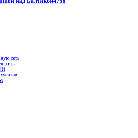
шпион над Балтикой
4756
ую сеть
СМИ
 хуситов
юз