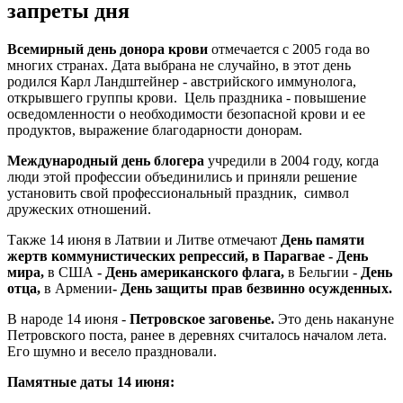
запреты дня
Всемирный день донора крови
отмечается с 2005 года во
многих странах. Дата выбрана не случайно, в этот день
родился Карл Ландштейнер - австрийского иммунолога,
открывшего группы крови. Цель праздника - повышение
осведомленности о необходимости безопасной крови и ее
продуктов, выражение благодарности донорам.
Международный день блогера
учредили в 2004 году, когда
люди этой профессии объединились и приняли решение
установить свой профессиональный праздник, символ
дружеских отношений.
Также 14 июня в Латвии и Литве отмечают
День памяти
жертв коммунистических репрессий, в Парагвае - День
мира,
в США
- День американского флага,
в Бельгии -
День
отца,
в Армении
- День защиты прав безвинно осужденных.
В народе 14 июня -
Петровское заговенье.
Это день накануне
Петровского поста, ранее в деревнях считалось началом лета.
Его шумно и весело праздновали.
Памятные даты 14 июня: