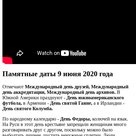
Памятные даты 9 июня 2020 года
Отмечают
Международный день друзей, Международный
день аккредитации, Международный день архивов.
В
Южной Америки празднуют -
День южноамериканского
футбола,
в Армении -
День святой Гаяне,
а в Ирландии -
День святого Колумба.
По народному календарю -
День Федоры,
колючей на язык.
На Руси в этот день крестьяне запрещали женщинам много
разговаривать друг с другом, поскольку можно было
выболтать лишнее, пустить ненужные сплетни. Люди,