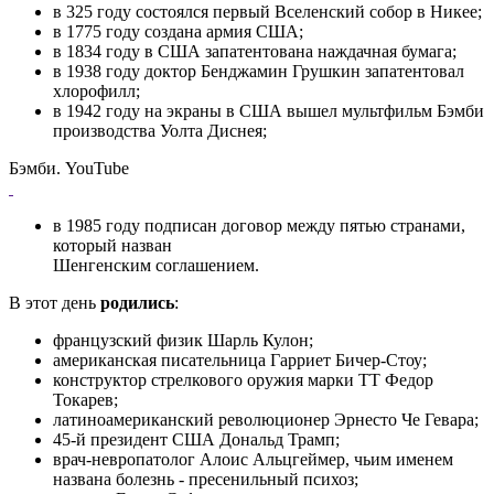
в 325 году состоялся первый Вселенский собор в Никее;
в 1775 году создана армия США;
в 1834 году в США запатентована наждачная бумага;
в 1938 году доктор Бенджамин Грушкин запатентовал
хлорофилл;
в 1942 году на экраны в США вышел мультфильм Бэмби
производства Уолта Диснея;
Бэмби. YouTube
в 1985 году подписан договор между пятью странами,
который назван
Шенгенским соглашением.
В этот день
родились
:
французский физик Шарль Кулон;
американская писательница Гарриет Бичер-Стоу;
конструктор стрелкового оружия марки ТТ Федор
Токарев;
латиноамериканский революционер Эрнесто Че Гевара;
45-й президент США Дональд Трамп;
врач-невропатолог Алоис Альцгеймер, чьим именем
названа болезнь - пресенильный психоз;