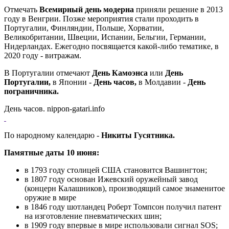
Отмечать
Всемирный день модерна
приняли решение в 2013
году в Венгрии. Позже мероприятия стали проходить в
Португалии, Финляндии, Польше, Хорватии,
Великобритании, Швеции, Испании, Бельгии, Германии,
Нидерландах. Ежегодно посвящается какой-либо тематике, в
2020 году - витражам.
В Португалии отмечают
День Камоэнса
или
День
Португалии,
в Японии -
День часов,
в Молдавии -
День
пограничника.
День часов. nippon-gatari.info
По народному календарю -
Никиты Гусятника.
Памятные даты 10 июня:
в 1793 году столицей США становится Вашингтон;
в 1807 году основан Ижевский оружейный завод
(концерн Калашников), производящий самое знаменитое
оружие в мире
в 1846 году шотландец Роберт Томпсон получил патент
на изготовление пневматических шин;
в 1909 году впервые в мире использовали сигнал SOS;