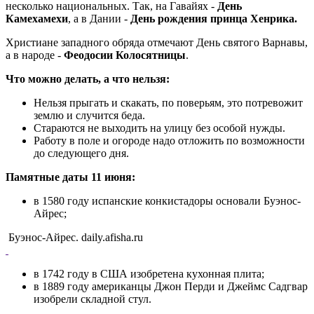
несколько национальных. Так, на Гавайях -
День
Камехамехи
, а в Дании -
День рождения принца Хенрика.
Христиане западного обряда отмечают День святого Варнавы,
а в народе -
Феодосии Колосятницы
.
Что можно делать, а что нельзя:
Нельзя прыгать и скакать, по поверьям, это потревожит
землю и случится беда.
Стараются не выходить на улицу без особой нужды.
Работу в поле и огороде надо отложить по возможности
до следующего дня.
Памятные даты 11 июня:
в 1580 году испанские конкистадоры основали Буэнос-
Айрес;
Буэнос-Айрес. daily.afisha.ru
в 1742 году в США изобретена кухонная плита;
в 1889 году американцы Джон Перди и Джеймс Садгвар
изобрели складной стул.