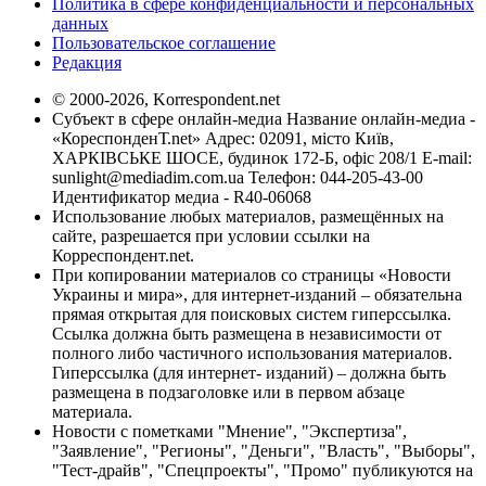
Политика в сфере конфиденциальности и персональных
данных
Пользовательское соглашение
Редакция
© 2000-2026, Korrespondent.net
Субъект в сфере онлайн-медиа Название онлайн-медиа -
«КореспонденТ.net» Адрес: 02091, місто Київ,
ХАРКІВСЬКЕ ШОСЕ, будинок 172-Б, офіс 208/1 E-mail:
sunlight@mediadim.com.ua
Телефон: 044-205-43-00
Идентификатор медиа - R40-06068
Использование любых материалов, размещённых на
сайте, разрешается при условии ссылки на
Корреспондент.net.
При копировании материалов со страницы «Новости
Украины и мира», для интернет-изданий – обязательна
прямая открытая для поисковых систем гиперссылка.
Ссылка должна быть размещена в независимости от
полного либо частичного использования материалов.
Гиперссылка (для интернет- изданий) – должна быть
размещена в подзаголовке или в первом абзаце
материала.
Новости с пометками "Мнение", "Экспертиза",
"Заявление", "Регионы", "Деньги", "Власть", "Выборы",
"Тест-драйв", "Спецпроекты", "Промо" публикуются на