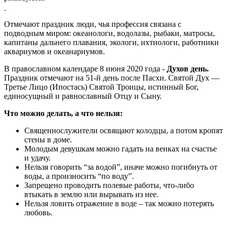
Отмечают праздник люди, чья профессия связана с
подводным миром: океанологи, водолазы, рыбаки, матросы,
капитаны дальнего плавания, экологи, ихтиологи, работники
аквариумов и океанариумов.
В православном календаре 8 июня 2020 года -
Духов день.
Праздник отмечают на 51-й день после Пасхи. Святой Дух —
Третье Лицо (Ипостась) Святой Троицы, истинный Бог,
единосущный и равнославный Отцу и Сыну.
Что можно делать, а что нельзя:
Священнослужители освящают колодцы, а потом кропят
стены в доме.
Молодым девушкам можно гадать на венках на счастье
и удачу.
Нельзя говорить “за водой”, иначе можно погибнуть от
воды, а произносить “по воду”.
Запрещено проводить полевые работы, что-либо
втыкать в землю или вырывать из нее.
Нельзя ловить отражение в воде – так можно потерять
любовь.