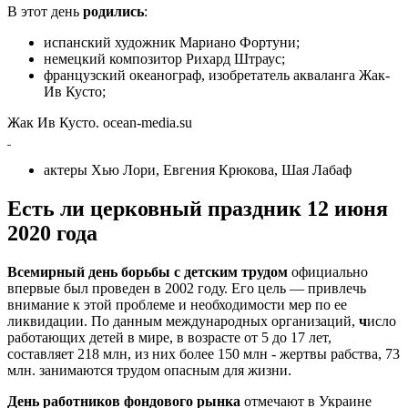
В этот день
родились
:
испанский художник Мариано Фортуни;
немецкий композитор Рихард Штраус;
французский океанограф, изобретатель акваланга Жак-
Ив Кусто;
Жак Ив Кусто. ocean-media.su
актеры Хью Лори, Евгения Крюкова, Шая Лабаф
Есть ли церковный праздник 12 июня
2020 года
Всемирный день борьбы с детским трудом
официально
впервые был проведен в 2002 году. Его цель — привлечь
внимание к этой проблеме и необходимости мер по ее
ликвидации. По данным международных организаций,
ч
исло
работающих детей в мире, в возрасте от 5 до 17 лет,
составляет 218 млн, из них более 150 млн - жертвы рабства, 73
млн. занимаются трудом опасным для жизни.
День работников фондового рынка
отмечают в Украине