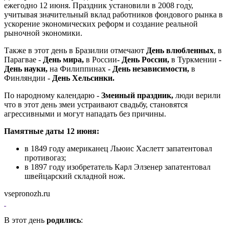
ежегодно 12 июня. Праздник установили в 2008 году,
учитывая значительный вклад работников фондового рынка в
ускорение экономических реформ и создание реальной
рыночной экономики.
Также в этот день в Бразилии отмечают
День влюбленных
, в
Парагвае -
День мира,
в России
- День России,
в Туркмении
-
День науки,
на Филиппинах -
День независимости,
в
Финляндии -
День Хельсинки.
По народному календарю -
Змеиный праздник,
люди верили
что в этот день змеи устраивают свадьбу, становятся
агрессивными и могут нападать без причины.
Памятные даты 12 июня:
в 1849 году американец Льюис Хаслетт запатентовал
противогаз;
в 1897 году изобретатель Карл Элзенер запатентовал
швейцарский складной нож.
vsepronozh.ru
В этот день
родились
: