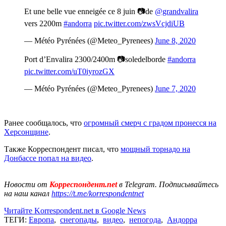
Et une belle vue enneigée ce 8 juin 📷de
@grandvalira
vers 2200m
#andorra
pic.twitter.com/zwsVcjdiUB
— Météo Pyrénées (@Meteo_Pyrenees)
June 8, 2020
Port d’Envalira 2300/2400m 📷soledelborde
#andorra
pic.twitter.com/uT0iyrozGX
— Météo Pyrénées (@Meteo_Pyrenees)
June 7, 2020
Ранее сообщалось, что
огромный смерч с градом пронесся на
Херсонщине
.
Также Корреспондент писал, что
мощный торнадо на
Донбассе попал на видео
.
Новости от
Корреспондент.net
в Telegram. Подписывайтесь
на наш канал
https://t.me/korrespondentnet
Читайте Korrespondent.net в Google News
ТЕГИ:
Европа
,
снегопады
,
видео
,
непогода
,
Андорра