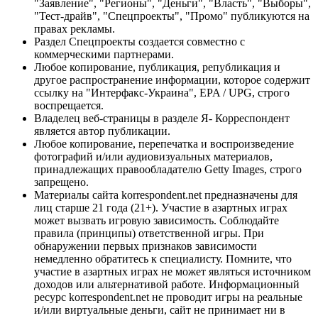
"Заявление", "Регионы", "Деньги", "Власть", "Выборы",
"Тест-драйв", "Спецпроекты", "Промо" публикуются на
правах рекламы.
Раздел Спецпроекты создается совместно с
коммерческими партнерами.
Любое копирование, публикация, републикация и
другое распространение информации, которое содержит
ссылку на "Интерфакс-Украина", EPA / UPG, строго
воспрещается.
Владелец веб-страницы в разделе Я- Корреспондент
является автор публикации.
Любое копирование, перепечатка и воспроизведение
фотографий и/или аудиовизуальных материалов,
принадлежащих правообладателю Getty Images, строго
запрещено.
Материалы сайта korrespondent.net предназначены для
лиц старше 21 года (21+). Участие в азартных играх
может вызвать игровую зависимость. Соблюдайте
правила (принципы) ответственной игры. При
обнаружении первых признаков зависимости
немедленно обратитесь к специалисту. Помните, что
участие в азартных играх не может являться источником
доходов или альтернативой работе. Информационный
ресурс korrespondent.net не проводит игры на реальные
и/или виртуальные деньги, сайт не принимает ни в