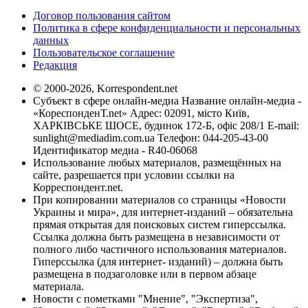
Договор пользования сайтом
Политика в сфере конфиденциальности и персональных
данных
Пользовательское соглашение
Редакция
© 2000-2026, Korrespondent.net
Субъект в сфере онлайн-медиа Название онлайн-медиа -
«КореспонденТ.net» Адрес: 02091, місто Київ,
ХАРКІВСЬКЕ ШОСЕ, будинок 172-Б, офіс 208/1 E-mail:
sunlight@mediadim.com.ua
Телефон: 044-205-43-00
Идентификатор медиа - R40-06068
Использование любых материалов, размещённых на
сайте, разрешается при условии ссылки на
Корреспондент.net.
При копировании материалов со страницы «Новости
Украины и мира», для интернет-изданий – обязательна
прямая открытая для поисковых систем гиперссылка.
Ссылка должна быть размещена в независимости от
полного либо частичного использования материалов.
Гиперссылка (для интернет- изданий) – должна быть
размещена в подзаголовке или в первом абзаце
материала.
Новости с пометками "Мнение", "Экспертиза",