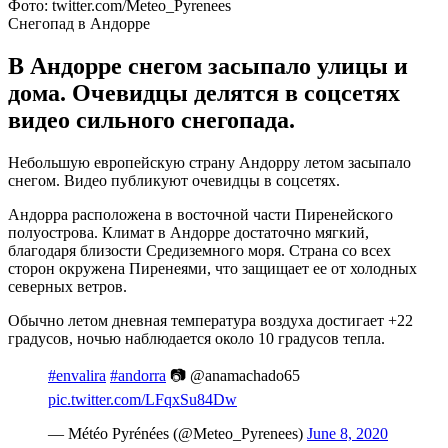
Фото: twitter.com/Meteo_Pyrenees
Снегопад в Андорре
В Андорре снегом засыпало улицы и
дома. Очевидцы делятся в соцсетях
видео сильного снегопада.
Небольшую европейскую страну Андорру летом засыпало
снегом. Видео публикуют очевидцы в соцсетях.
Андорра расположена в восточной части Пиренейского
полуострова. Климат в Андорре достаточно мягкий,
благодаря близости Средиземного моря. Страна со всех
сторон окружена Пиренеями, что защищает ее от холодных
северных ветров.
Обычно летом дневная температура воздуха достигает +22
градусов, ночью наблюдается около 10 градусов тепла.
#envalira
#andorra
📷 @anamachado65
pic.twitter.com/LFqxSu84Dw
— Météo Pyrénées (@Meteo_Pyrenees)
June 8, 2020