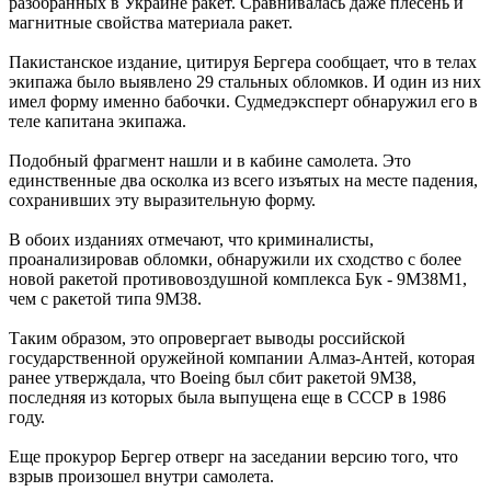
разобранных в Украине ракет. Сравнивалась даже плесень и
магнитные свойства материала ракет.
Пакистанское издание, цитируя Бергера сообщает, что в телах
экипажа было выявлено 29 стальных обломков. И один из них
имел форму именно бабочки. Судмедэксперт обнаружил его в
теле капитана экипажа.
Подобный фрагмент нашли и в кабине самолета. Это
единственные два осколка из всего изъятых на месте падения,
сохранивших эту выразительную форму.
В обоих изданиях отмечают, что криминалисты,
проанализировав обломки, обнаружили их сходство с более
новой ракетой противовоздушной комплекса Бук - 9М38М1,
чем с ракетой типа 9М38.
Таким образом, это опровергает выводы российской
государственной оружейной компании Алмаз-Антей, которая
ранее утверждала, что Boeing был сбит ракетой 9М38,
последняя из которых была выпущена еще в СССР в 1986
году.
Еще прокурор Бергер отверг на заседании версию того, что
взрыв произошел внутри самолета.