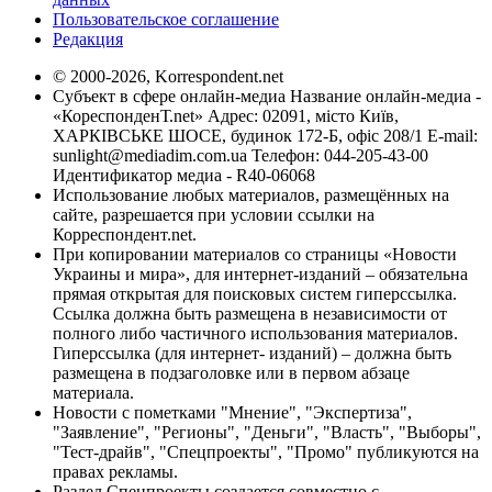
Пользовательское соглашение
Редакция
© 2000-2026, Korrespondent.net
Субъект в сфере онлайн-медиа Название онлайн-медиа -
«КореспонденТ.net» Адрес: 02091, місто Київ,
ХАРКІВСЬКЕ ШОСЕ, будинок 172-Б, офіс 208/1 E-mail:
sunlight@mediadim.com.ua
Телефон: 044-205-43-00
Идентификатор медиа - R40-06068
Использование любых материалов, размещённых на
сайте, разрешается при условии ссылки на
Корреспондент.net.
При копировании материалов со страницы «Новости
Украины и мира», для интернет-изданий – обязательна
прямая открытая для поисковых систем гиперссылка.
Ссылка должна быть размещена в независимости от
полного либо частичного использования материалов.
Гиперссылка (для интернет- изданий) – должна быть
размещена в подзаголовке или в первом абзаце
материала.
Новости с пометками "Мнение", "Экспертиза",
"Заявление", "Регионы", "Деньги", "Власть", "Выборы",
"Тест-драйв", "Спецпроекты", "Промо" публикуются на
правах рекламы.
Раздел Спецпроекты создается совместно с