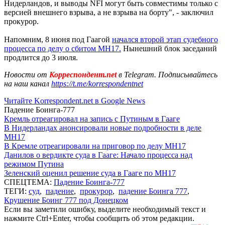
Нидерландов, и выводы NFI могут быть совместимы только с
версией внешнего взрыва, а не взрыва на борту", - заключил
прокурор.
Напомним, 8 июня под Гаагой
начался второй этап судебного
процесса по делу о сбитом МН17.
Нынешний блок заседаний
продлится до 3 июля.
Новости от
Корреспондент.net
в Telegram. Подписывайтесь
на наш канал
https://t.me/korrespondentnet
Читайте Korrespondent.net в Google News
Падение Боинга-777
Кремль отреагировал на запись с Путиным в Гааге
В Нидерландах анонсировали новые подробности в деле
MH17
В Кремле отреагировали на приговор по делу МН17
Данилов о вердикте суда в Гааге: Начало процесса над
режимом Путина
Зеленский оценил решение суда в Гааге по MH17
СПЕЦТЕМА:
Падение Боинга-777
ТЕГИ:
суд
,
падение
,
прокурор
,
падение Боинга 777
,
Крушение Боинг 777 под Донецком
Если вы заметили ошибку, выделите необходимый текст и
нажмите Ctrl+Enter, чтобы сообщить об этом редакции.