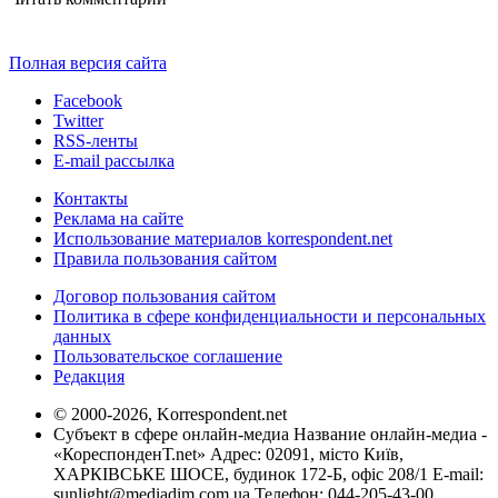
Полная версия сайта
Facebook
Twitter
RSS-ленты
E-mail рассылка
Контакты
Реклама на сайте
Использование материалов korrespondent.net
Правила пользования сайтом
Договор пользования сайтом
Политика в сфере конфиденциальности и персональных
данных
Пользовательское соглашение
Редакция
© 2000-2026, Korrespondent.net
Субъект в сфере онлайн-медиа Название онлайн-медиа -
«КореспонденТ.net» Адрес: 02091, місто Київ,
ХАРКІВСЬКЕ ШОСЕ, будинок 172-Б, офіс 208/1 E-mail:
sunlight@mediadim.com.ua
Телефон: 044-205-43-00