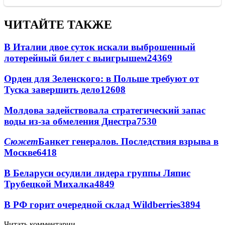
ЧИТАЙТЕ ТАКЖЕ
В Италии двое суток искали выброшенный
лотерейный билет с выигрышем
24369
Орден для Зеленского: в Польше требуют от
Туска завершить дело
12608
Молдова задействовала стратегический запас
воды из-за обмеления Днестра
7530
Сюжет
Банкет генералов. Последствия взрыва в
Москве
6418
В Беларуси осудили лидера группы Ляпис
Трубецкой Михалка
4849
В РФ горит очередной склад Wildberries
3894
Читать комментарии