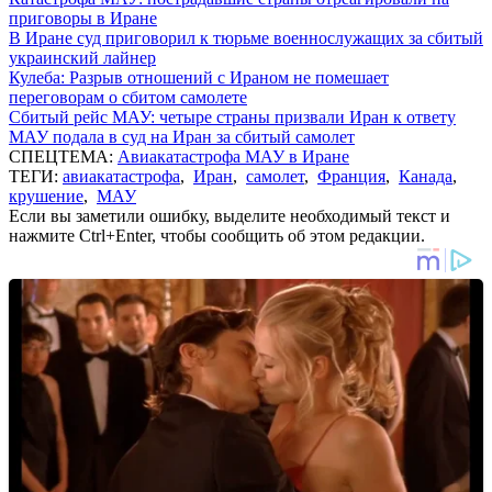
приговоры в Иране
В Иране суд приговорил к тюрьме военнослужащих за сбитый
украинский лайнер
Кулеба: Разрыв отношений с Ираном не помешает
переговорам о сбитом самолете
Сбитый рейс МАУ: четыре страны призвали Иран к ответу
МАУ подала в суд на Иран за сбитый самолет
СПЕЦТЕМА:
Авиакатастрофа МАУ в Иране
ТЕГИ:
авиакатастрофа
,
Иран
,
самолет
,
Франция
,
Канада
,
крушение
,
МАУ
Если вы заметили ошибку, выделите необходимый текст и
нажмите Ctrl+Enter, чтобы сообщить об этом редакции.