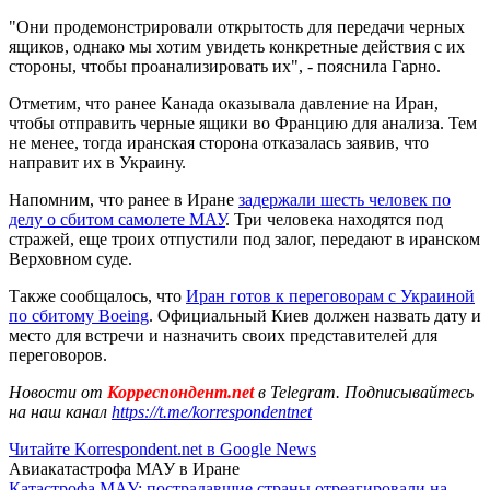
"Они продемонстрировали открытость для передачи черных
ящиков, однако мы хотим увидеть конкретные действия с их
стороны, чтобы проанализировать их", - пояснила Гарно.
Отметим, что ранее Канада оказывала давление на Иран,
чтобы отправить черные ящики во Францию для анализа. Тем
не менее, тогда иранская сторона отказалась заявив, что
направит их в Украину.
Напомним, что ранее в Иране
задержали шесть человек по
делу о сбитом самолете МАУ
. Три человека находятся под
стражей, еще троих отпустили под залог, передают в иранском
Верховном суде.
Также сообщалось, что
Иран готов к переговорам с Украиной
по сбитому Boeing
. Официальный Киев должен назвать дату и
место для встречи и назначить своих представителей для
переговоров.
Новости от
Корреспондент.net
в Telegram. Подписывайтесь
на наш канал
https://t.me/korrespondentnet
Читайте Korrespondent.net в Google News
Авиакатастрофа МАУ в Иране
Катастрофа МАУ: пострадавшие страны отреагировали на