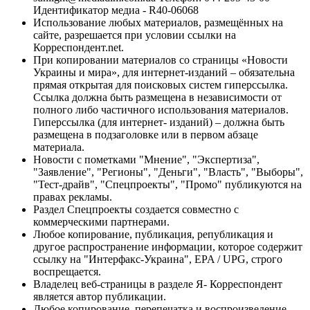
Идентификатор медиа - R40-06068
Использование любых материалов, размещённых на
сайте, разрешается при условии ссылки на
Корреспондент.net.
При копировании материалов со страницы «Новости
Украины и мира», для интернет-изданий – обязательна
прямая открытая для поисковых систем гиперссылка.
Ссылка должна быть размещена в независимости от
полного либо частичного использования материалов.
Гиперссылка (для интернет- изданий) – должна быть
размещена в подзаголовке или в первом абзаце
материала.
Новости с пометками "Мнение", "Экспертиза",
"Заявление", "Регионы", "Деньги", "Власть", "Выборы",
"Тест-драйв", "Спецпроекты", "Промо" публикуются на
правах рекламы.
Раздел Спецпроекты создается совместно с
коммерческими партнерами.
Любое копирование, публикация, републикация и
другое распространение информации, которое содержит
ссылку на "Интерфакс-Украина", EPA / UPG, строго
воспрещается.
Владелец веб-страницы в разделе Я- Корреспондент
является автор публикации.
Любое копирование, перепечатка и воспроизведение