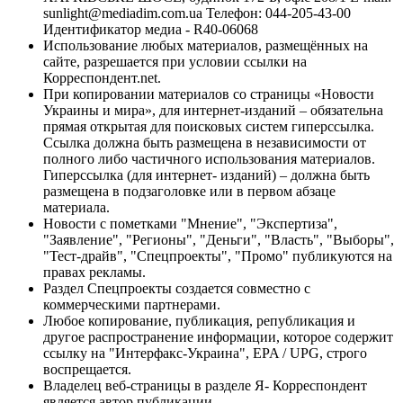
sunlight@mediadim.com.ua
Телефон: 044-205-43-00
Идентификатор медиа - R40-06068
Использование любых материалов, размещённых на
сайте, разрешается при условии ссылки на
Корреспондент.net.
При копировании материалов со страницы «Новости
Украины и мира», для интернет-изданий – обязательна
прямая открытая для поисковых систем гиперссылка.
Ссылка должна быть размещена в независимости от
полного либо частичного использования материалов.
Гиперссылка (для интернет- изданий) – должна быть
размещена в подзаголовке или в первом абзаце
материала.
Новости с пометками "Мнение", "Экспертиза",
"Заявление", "Регионы", "Деньги", "Власть", "Выборы",
"Тест-драйв", "Спецпроекты", "Промо" публикуются на
правах рекламы.
Раздел Спецпроекты создается совместно с
коммерческими партнерами.
Любое копирование, публикация, републикация и
другое распространение информации, которое содержит
ссылку на "Интерфакс-Украина", EPA / UPG, строго
воспрещается.
Владелец веб-страницы в разделе Я- Корреспондент
является автор публикации.