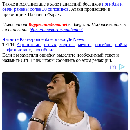
Также в Афганистане в ходе нападений боевиков
погибли и
были ранены более 30 силовиков
. Атаки произошли в
провинциях Пактия и Фарах.
Новости от
Корреспондент.net
в Telegram. Подписывайтесь
на наш канал
https://t.me/korrespondentnet
Читайте Korrespondent.net в Google News
ТЕГИ:
Афганистан
,
взрыв
,
жертвы
,
мечеть
,
погибли
,
война
в афганистане
,
погибшие
Если вы заметили ошибку, выделите необходимый текст и
нажмите Ctrl+Enter, чтобы сообщить об этом редакции.