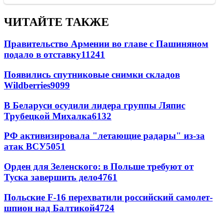
ЧИТАЙТЕ ТАКЖЕ
Правительство Армении во главе с Пашиняном
подало в отставку
11241
Появились спутниковые снимки складов
Wildberries
9099
В Беларуси осудили лидера группы Ляпис
Трубецкой Михалка
6132
РФ активизировала "летающие радары" из-за
атак ВСУ
5051
Орден для Зеленского: в Польше требуют от
Туска завершить дело
4761
Польские F-16 перехватили российский самолет-
шпион над Балтикой
4724