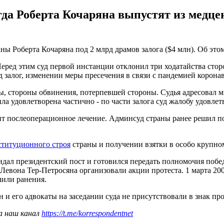
гда Роберта Кочаряна выпустят из медцен
ы Роберта Кочаряна под 2 млрд драмов залога ($4 млн). Об это
Перед этим суд первой инстанции отклонил три ходатайства сто
алог, изменении меры пресечения в связи с пандемией коронав
ы, стороны обвинения, потерпевшей стороны. Судья адресовал 
 удовлетворена частично - по части залога суд жалобу удовлетв
ит послеоперационное лечение. Админсуд страны ранее решил поз
ституционного строя
страны и получении взятки в особо крупном
кидал президентский пост и готовился передать полномочия поб
 Левона Тер-Петросяна организовали акции протеста. 1 марта 2
чили ранения.
н и его адвокаты на заседании суда не присутствовали в знак про
а наш канал
https://t.me/korrespondentnet