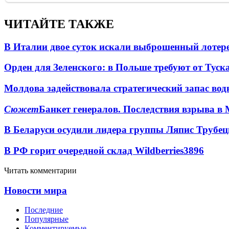
ЧИТАЙТЕ ТАКЖЕ
В Италии двое суток искали выброшенный лоте
Орден для Зеленского: в Польше требуют от Туск
Молдова задействовала стратегический запас вод
Сюжет
Банкет генералов. Последствия взрыва в 
В Беларуси осудили лидера группы Ляпис Трубе
В РФ горит очередной склад Wildberries
3896
Читать комментарии
Новости мира
Последние
Популярные
Комментируемые