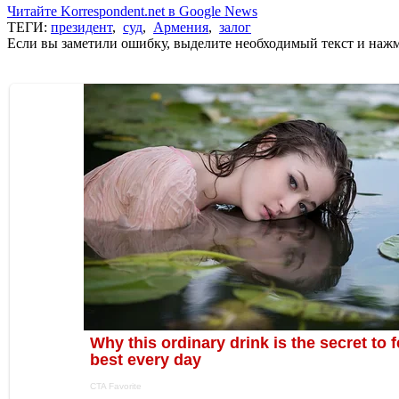
Читайте Korrespondent.net в Google News
ТЕГИ:
президент
,
суд
,
Армения
,
залог
Если вы заметили ошибку, выделите необходимый текст и нажми