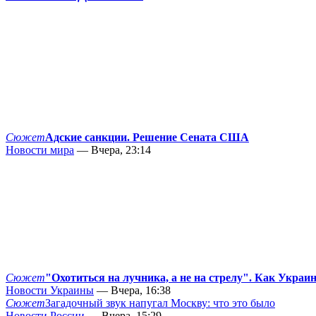
Сюжет
Адские санкции. Решение Сената США
Новости мира
— Вчера, 23:14
Сюжет
"Охотиться на лучника, а не на стрелу". Как Украи
Новости Украины
— Вчера, 16:38
Сюжет
Загадочный звук напугал Москву: что это было
Новости России
— Вчера, 15:29