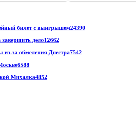
рейный билет с выигрышем
24390
а завершить дело
12662
ы из-за обмеления Днестра
7542
Москве
6588
цкой Михалка
4852