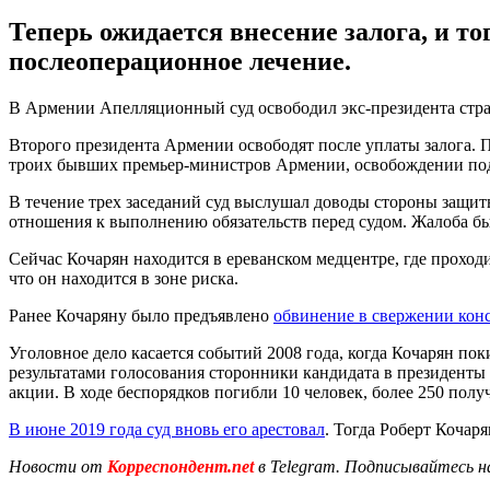
Теперь ожидается внесение залога, и то
послеоперационное лечение.
В Армении Апелляционный суд освободил экс-президента стран
Второго президента Армении освободят после уплаты залога. 
троих бывших премьер-министров Армении, освобождении под з
В течение трех заседаний суд выслушал доводы стороны защит
отношения к выполнению обязательств перед судом. Жалоба была
Сейчас Кочарян находится в ереванском медцентре, где проход
что он находится в зоне риска.
Ранее Кочаряну было предъявлено
обвинение в свержении кон
Уголовное дело касается событий 2008 года, когда Кочарян по
результатами голосования сторонники кандидата в президенты
акции. В ходе беспорядков погибли 10 человек, более 250 полу
В июне 2019 года суд вновь его арестовал
. Тогда Роберт Кочаря
Новости от
Корреспондент.net
в Telegram. Подписывайтесь н