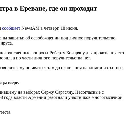
тра в Ереване, где он проходит
м
сообщает
NewsAM в четверг, 18 июня.
роны защиты: об освобождении под личное поручительство
ируса.
многочисленные вопросы Роберту Кочаряну для прояснения его
орил, а по части личного поручительства нет.
волить ему оставаться там до окончания пандемии из-за того,
 размере.
едившему на выборах Сержу Саргсяну. Несогласные с
008 года власти Армении разогнали участников многотысячной
теста.