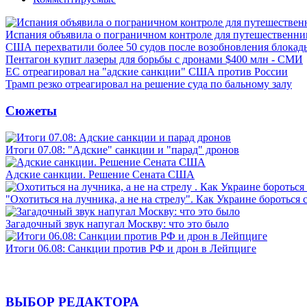
Испания объявила о пограничном контроле для путешественни
США перехватили более 50 судов после возобновления блокад
Пентагон купит лазеры для борьбы с дронами $400 млн - СМИ
ЕС отреагировал на "адские санкции" США против России
Трамп резко отреагировал на решение суда по бальному залу
Сюжеты
Итоги 07.08: "Адские" санкции и "парад" дронов
Адские санкции. Решение Сената США
"Охотиться на лучника, а не на стрелу". Как Украине бороться 
Загадочный звук напугал Москву: что это было
Итоги 06.08: Санкции против РФ и дрон в Лейпциге
ВЫБОР РЕДАКТОРА