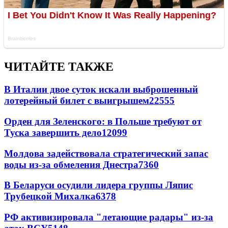
ЧИТАЙТЕ ТАКЖЕ
В Италии двое суток искали выброшенный
лотерейный билет с выигрышем
22555
Орден для Зеленского: в Польше требуют от
Туска завершить дело
12099
Молдова задействовала стратегический запас
воды из-за обмеления Днестра
7360
В Беларуси осудили лидера группы Ляпис
Трубецкой Михалка
6378
РФ активизировала "летающие радары" из-за