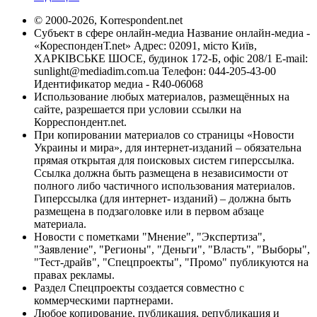
© 2000-2026, Korrespondent.net
Субъект в сфере онлайн-медиа Название онлайн-медиа -
«КореспонденТ.net» Адрес: 02091, місто Київ,
ХАРКІВСЬКЕ ШОСЕ, будинок 172-Б, офіс 208/1 E-mail:
sunlight@mediadim.com.ua
Телефон: 044-205-43-00
Идентификатор медиа - R40-06068
Использование любых материалов, размещённых на
сайте, разрешается при условии ссылки на
Корреспондент.net.
При копировании материалов со страницы «Новости
Украины и мира», для интернет-изданий – обязательна
прямая открытая для поисковых систем гиперссылка.
Ссылка должна быть размещена в независимости от
полного либо частичного использования материалов.
Гиперссылка (для интернет- изданий) – должна быть
размещена в подзаголовке или в первом абзаце
материала.
Новости с пометками "Мнение", "Экспертиза",
"Заявление", "Регионы", "Деньги", "Власть", "Выборы",
"Тест-драйв", "Спецпроекты", "Промо" публикуются на
правах рекламы.
Раздел Спецпроекты создается совместно с
коммерческими партнерами.
Любое копирование, публикация, републикация и