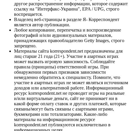
другое распространение информации, которое содержит
ссылку на "Интерфакс-Украина", EPA / UPG, строго
воспрещается.
Владелец веб-страницы в разделе Я- Корреспондент
является автор публикации.
Любое копирование, перепечатка и воспроизведение
фотографий и/или аудиовизуальных материалов,
принадлежащих правообладателю Getty Images, строго
запрещено.
Материалы сайта korrespondent.net предназначены для
лиц старше 21 года (21+). Участие в азартных играх
может вызвать игровую зависимость. Соблюдайте
правила (принципы) ответственной игры. При
обнаружении первых признаков зависимости
немедленно обратитесь к специалисту. Помните, что
участие в азартных играх не может являться источником
доходов или альтернативой работе. Информационный
ресурс korrespondent.net не проводит игры на реальные
и/или виртуальные деньги, сайт не принимает ни в
какой форме оплату ставок и других платежей, которые
связаны/могут быть связаны с азартными играми,
букмекерами или тотализаторами. Какие-либо
материалы на информационном ресурсе
korrespondent.net публикуются исключительно в
информационных целях.