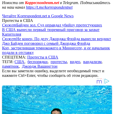
Новости от
Корреспондент.net
в Telegram. Подписывайтесь
на наш канал
https://t.me/korrespondentnet
Читайте Korrespondent.net в Google News
Протесты в США
Сюжет
Байден зол. Суд оправдал убийцу протестующих
В США вынесли первый тюремный приговор за захват
Капитолия
Сюжет
Не конец. По делу Джорджа Флойда вынесли вердикт
Джо Байден поговорил с семьей Джорджа Флойда
Коп, застрелившая темнокожего в Миннесоте, и ее начальник
подали в отставку
СПЕЦТЕМА:
Протесты в США
ТЕГИ:
США
,
беспорядки
,
протесты
,
видео
,
вандализм
,
памятник
,
Джордж Вашингтон
Если вы заметили ошибку, выделите необходимый текст и
нажмите Ctrl+Enter, чтобы сообщить об этом редакции.