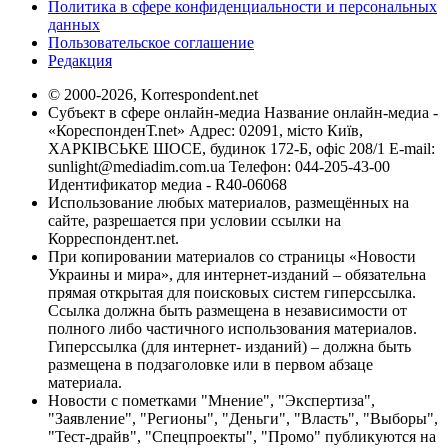
Политика в сфере конфиденциальности и персональных
данных
Пользовательское соглашение
Редакция
© 2000-2026, Korrespondent.net
Субъект в сфере онлайн-медиа Название онлайн-медиа -
«КореспонденТ.net» Адрес: 02091, місто Київ,
ХАРКІВСЬКЕ ШОСЕ, будинок 172-Б, офіс 208/1 E-mail:
sunlight@mediadim.com.ua
Телефон: 044-205-43-00
Идентификатор медиа - R40-06068
Использование любых материалов, размещённых на
сайте, разрешается при условии ссылки на
Корреспондент.net.
При копировании материалов со страницы «Новости
Украины и мира», для интернет-изданий – обязательна
прямая открытая для поисковых систем гиперссылка.
Ссылка должна быть размещена в независимости от
полного либо частичного использования материалов.
Гиперссылка (для интернет- изданий) – должна быть
размещена в подзаголовке или в первом абзаце
материала.
Новости с пометками "Мнение", "Экспертиза",
"Заявление", "Регионы", "Деньги", "Власть", "Выборы",
"Тест-драйв", "Спецпроекты", "Промо" публикуются на