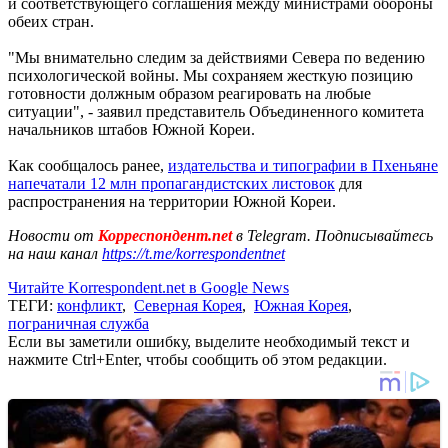
и соответствующего соглашения между министрами обороны
обеих стран.
"Мы внимательно следим за действиями Севера по ведению
психологической войны. Мы сохраняем жесткую позицию
готовности должным образом реагировать на любые
ситуации", - заявил представитель Объединенного комитета
начальников штабов Южной Кореи.
Как сообщалось ранее,
издательства и типографии в Пхеньяне
напечатали 12 млн пропагандистских листовок
для
распространения на территории Южной Кореи.
Новости от
Корреспондент.net
в Telegram. Подписывайтесь
на наш канал
https://t.me/korrespondentnet
Читайте Korrespondent.net в Google News
ТЕГИ:
конфликт
,
Северная Корея
,
Южная Корея
,
пограничная служба
Если вы заметили ошибку, выделите необходимый текст и
нажмите Ctrl+Enter, чтобы сообщить об этом редакции.