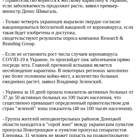
- Правительство вернется к жесткому карантину в Украине,
если заболеваемость продолжит расти, заявил премьер-
министр Денис Шмыгаль.
- Только четверть украинцев выразили твердое согласие
вакцинироваться бесплатной вакциной от коронавируса, если
такая будет изобретена и доступна,
свидетельствуют результаты опроса компании Research &
Branding Group.
- Если не остановить рост числа случаев коронавируса
COVID-19 в Украине, то произойдет пик заболевания прямо
посреди лета. Главной причиной вспышки является
несоблюдение карантина. В некоторых регионах заполнено
уже более половины койко-мест, а количество больных
ежедневно растет, заявил Владимир Зеленский.
- Украина за 10 дней прошла показатель активных больных от
37 до 50 активных больных на 100 тысяч населения, что
существенно превышает определенный правительством для
стран "зеленой" зоны показатель (40 на 100 тысяч населения).
- Группа жителей неподконтрольных районов Донецкой
области находится в "серой зоне" между украинским пунктом
пропуска Новотроицкое и пунктом пропуска сепаратистов
Еленовка. 31 человек не может попасть на подконтрольную