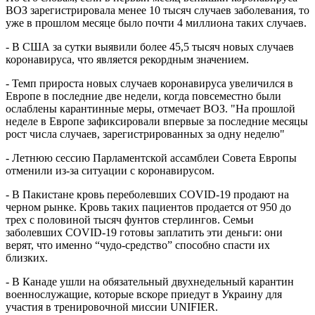
ВОЗ зарегистрировала менее 10 тысяч случаев заболевания, то
уже в прошлом месяце было почти 4 миллиона таких случаев.
- В США за сутки выявили более 45,5 тысяч новых случаев
коронавируса, что является рекордным значением.
- Темп прироста новых случаев коронавируса увеличился в
Европе в последние две недели, когда повсеместно были
ослаблены карантинные меры, отмечает ВОЗ. "На прошлой
неделе в Европе зафиксировали впервые за последние месяцы
рост числа случаев, зарегистрированных за одну неделю"
- Летнюю сессию Парламентской ассамблеи Совета Европы
отменили из-за ситуации с коронавирусом.
- В Пакистане кровь переболевших COVID-19 продают на
черном рынке. Кровь таких пациентов продается от 950 до
трех с половиной тысяч фунтов стерлингов. Семьи
заболевших COVID-19 готовы заплатить эти деньги: они
верят, что именно “чудо-средство” способно спасти их
близких.
- В Канаде ушли на обязательный двухнедельный карантин
военнослужащие, которые вскоре приедут в Украину для
участия в тренировочной миссии UNIFIER.