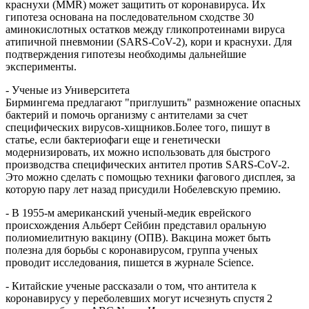
краснухи (MMR) может защитить от коронавируса. Их
гипотеза основана на последовательном сходстве 30
аминокислотных остатков между гликопротеинами вируса
атипичной пневмонии (SARS-CoV-2), кори и краснухи. Для
подтверждения гипотезы необходимы дальнейшие
эксперименты.
- Ученые из Университета
Бирмингема предлагают "приглушить" размножение опасных
бактерий и помочь организму с антителами за счет
специфических вирусов-хищников.Более того, пишут в
статье, если бактериофаги еще и генетически
модернизировать, их можно использовать для быстрого
производства специфических антител против SARS-CoV-2.
Это можно сделать с помощью техники фагового дисплея, за
которую пару лет назад присудили Нобелевскую премию.
- В 1955-м американский ученый-медик еврейского
происхождения Альберт Сейбин представил оральную
полиомиелитную вакцину (ОПВ). Вакцина может быть
полезна для борьбы с коронавирусом, группа ученых
проводит исследования, пишется в журнале Science.
- Китайские ученые рассказали о том, что антитела к
коронавирусу у переболевших могут исчезнуть спустя 2