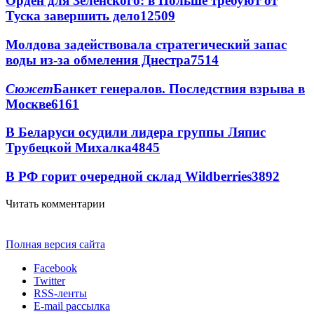
Орден для Зеленского: в Польше требуют от
Туска завершить дело
12509
Молдова задействовала стратегический запас
воды из-за обмеления Днестра
7514
Сюжет
Банкет генералов. Последствия взрыва в
Москве
6161
В Беларуси осудили лидера группы Ляпис
Трубецкой Михалка
4845
В РФ горит очередной склад Wildberries
3892
Читать комментарии
Полная версия сайта
Facebook
Twitter
RSS-ленты
E-mail рассылка