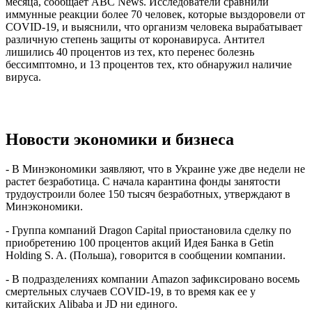
месяца, сообщает ABC News. Исследователи сравнили
иммунные реакции более 70 человек, которые выздоровели от
COVID-19, и выяснили, что организм человека вырабатывает
различную степень защиты от коронавируса. Антител
лишились 40 процентов из тех, кто перенес болезнь
бессимптомно, и 13 процентов тех, кто обнаружил наличие
вируса.
Новости экономики и бизнеса
- В Минэкономики заявляют, что в Украине уже две недели не
растет безработица. С начала карантина фонды занятости
трудоустроили более 150 тысяч безработных, утверждают в
Минэкономики.
- Группа компаний Dragon Capital приостановила сделку по
приобретению 100 процентов акций Идея Банка в Getin
Holding S. A. (Польша), говорится в сообщении компании.
- В подразделениях компании Amazon зафиксировано восемь
смертельных случаев COVID-19, в то время как ее у
китайских Alibaba и JD ни единого.