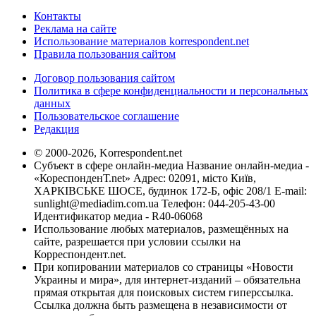
Контакты
Реклама на сайте
Использование материалов korrespondent.net
Правила пользования сайтом
Договор пользования сайтом
Политика в сфере конфиденциальности и персональных
данных
Пользовательское соглашение
Редакция
© 2000-2026, Korrespondent.net
Субъект в сфере онлайн-медиа Название онлайн-медиа -
«КореспонденТ.net» Адрес: 02091, місто Київ,
ХАРКІВСЬКЕ ШОСЕ, будинок 172-Б, офіс 208/1 E-mail:
sunlight@mediadim.com.ua
Телефон: 044-205-43-00
Идентификатор медиа - R40-06068
Использование любых материалов, размещённых на
сайте, разрешается при условии ссылки на
Корреспондент.net.
При копировании материалов со страницы «Новости
Украины и мира», для интернет-изданий – обязательна
прямая открытая для поисковых систем гиперссылка.
Ссылка должна быть размещена в независимости от