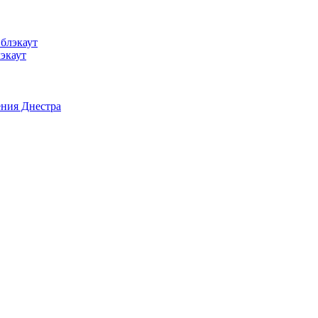
лэкаут
ения Днестра