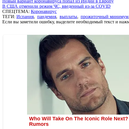
Новый вариант коронавируса попал из Индии в Европу
В США отменили режим ЧС, введенный из-за COVID
СПЕЦТЕМА:
Коронавирус
ТЕГИ:
Испания
,
пандемия
,
выплаты
,
прожиточный минимум
Если вы заметили ошибку, выделите необходимый текст и нажми