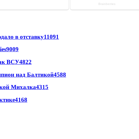
дало в отставку
11091
ies
9009
так ВСУ
4822
шпион над Балтикой
4588
цкой Михалка
4315
ктике
4168