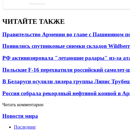
ЧИТАЙТЕ ТАКЖЕ
Правительство Армении во главе с Пашиняном по
Появились спутниковые снимки складов Wildberr
РФ активизировала "летающие радары" из-за а
Польские F-16 перехватили российский самолет-
В Беларуси осудили лидера группы Ляпис Трубе
Россия собрала рекордный нефтяной конвой в Ар
Читать комментарии
Новости мира
Последние