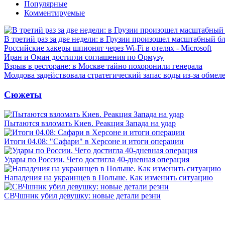
Популярные
Комментируемые
В третий раз за две недели: в Грузии произошел масштабный б
Российские хакеры шпионят через Wi-Fi в отелях - Microsoft
Иран и Оман достигли соглашения по Ормузу
Взрыв в ресторане: в Москве тайно похоронили генерала
Молдова задействовала стратегический запас воды из-за обмел
Сюжеты
Пытаются взломать Киев. Реакция Запада на удар
Итоги 04.08: "Сафари" в Херсоне и итоги операции
Удары по России. Чего достигла 40-дневная операция
Нападения на украинцев в Польше. Как изменить ситуацию
СВЧшник убил девушку: новые детали резни