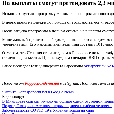
На выплаты смогут претендовать 2,3 ми
Испания запустила программу минимального прожиточного дохо
В перво время на денежную помощь от государства могут рассч
После запуска программы в полном объеме, на выплаты смогут 
Минимальный прожиточный доход выплачивается на домохозяйст
увеличиваться. Его максимальная величина составит 1015 евро 
Отметим, что Испания стала лидером в Евросоюзе по масштабу
последние два месяца. При наихудшем сценарии ВВП страны мо
Ранее исследователи университета Барселоны
обнаружили SARS
Новости от
Корреспондент.net
в Telegram. Подписывайтесь н
Читайте Korrespondent.net в Google News
Коронавирус
В Минздраве сказали, нужно ли больше одной бустерной прив
Подвид Омикрона Arcturus впервые привел к гибели человека
Заболеваемость COVID-19 в Украине пошла на спад