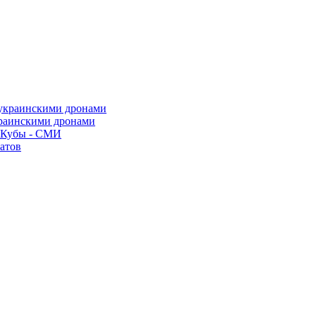
краинскими дронами
о Кубы - СМИ
атов