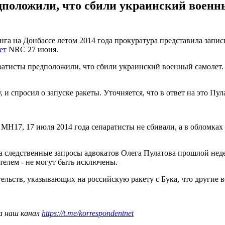
положили, что сбили украинский военны
га на Донбассе летом 2014 года прокуратура представила запись
ет
NRC 27 июня.
ратисты предположили, что сбили украинский военный самолет.
и спросил о запуске ракеты. Уточняется, что в ответ на это Пул
 MH17, 17 июля 2014 года сепаратисты не сбивали, а в обломка
на следственные запросы адвокатов Олега Пулатова прошлой неде
телем - не могут быть исключены.
ельств, указывающих на российскую ракету с Бука, что другие 
а наш канал
https://t.me/korrespondentnet