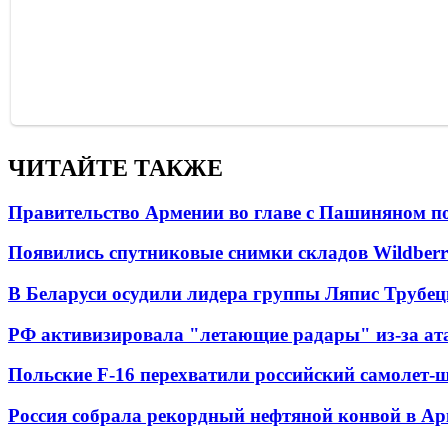
ЧИТАЙТЕ ТАКЖЕ
Правительство Армении во главе с Пашиняном по
Появились спутниковые снимки складов Wildberr
В Беларуси осудили лидера группы Ляпис Трубе
РФ активизировала "летающие радары" из-за а
Польские F-16 перехватили российский самолет-
Россия собрала рекордный нефтяной конвой в Ар