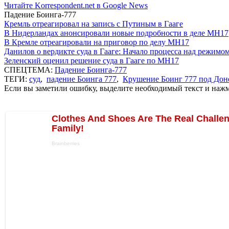
Читайте Korrespondent.net в Google News
Падение Боинга-777
Кремль отреагировал на запись с Путиным в Гааге
В Нидерландах анонсировали новые подробности в деле MH17
В Кремле отреагировали на приговор по делу МН17
Данилов о вердикте суда в Гааге: Начало процесса над режимо
Зеленский оценил решение суда в Гааге по MH17
СПЕЦТЕМА:
Падение Боинга-777
ТЕГИ:
суд
,
падение Боинга 777
,
Крушение Боинг 777 под Дон
Если вы заметили ошибку, выделите необходимый текст и нажми