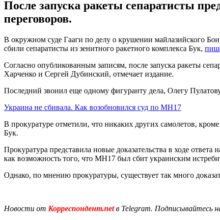
После запуска ракеты сепаратисты пред
переговоров.
В окружном суде Гааги по делу о крушении майлазийского Боин
сбили сепаратисты из зенитного ракетного комплекса Бук,
пиш
Согласно опубликованным записям, после запуска ракеты сепа
Харченко и Сергей Дубинский, отмечает издание.
Последний звонил еще одному фигуранту дела, Олегу Пулатову, 
Украина не сбивала. Как возобновился суд по MH17
В прокуратуре отметили, что никаких других самолетов, кроме
Бук.
Прокуратура представила новые доказательства в ходе ответа 
как возможность того, что MH17 был сбит украинским истреби
Однако, по мнению прокуратуры, существует так много доказат
Новости от
Корреспондент.net
в Telegram. Подписывайтесь н