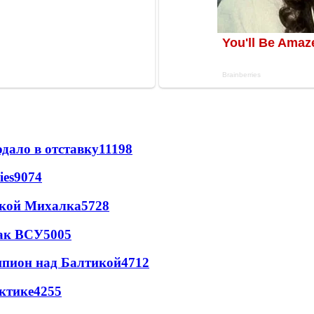
дало в отставку
11198
ies
9074
цкой Михалка
5728
так ВСУ
5005
шпион над Балтикой
4712
ктике
4255