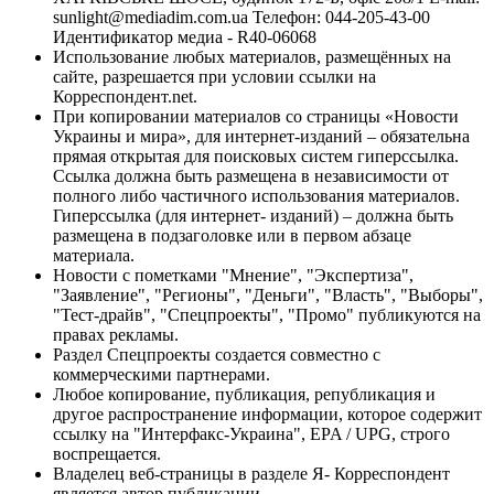
sunlight@mediadim.com.ua
Телефон: 044-205-43-00
Идентификатор медиа - R40-06068
Использование любых материалов, размещённых на
сайте, разрешается при условии ссылки на
Корреспондент.net.
При копировании материалов со страницы «Новости
Украины и мира», для интернет-изданий – обязательна
прямая открытая для поисковых систем гиперссылка.
Ссылка должна быть размещена в независимости от
полного либо частичного использования материалов.
Гиперссылка (для интернет- изданий) – должна быть
размещена в подзаголовке или в первом абзаце
материала.
Новости с пометками "Мнение", "Экспертиза",
"Заявление", "Регионы", "Деньги", "Власть", "Выборы",
"Тест-драйв", "Спецпроекты", "Промо" публикуются на
правах рекламы.
Раздел Спецпроекты создается совместно с
коммерческими партнерами.
Любое копирование, публикация, републикация и
другое распространение информации, которое содержит
ссылку на "Интерфакс-Украина", EPA / UPG, строго
воспрещается.
Владелец веб-страницы в разделе Я- Корреспондент
является автор публикации.