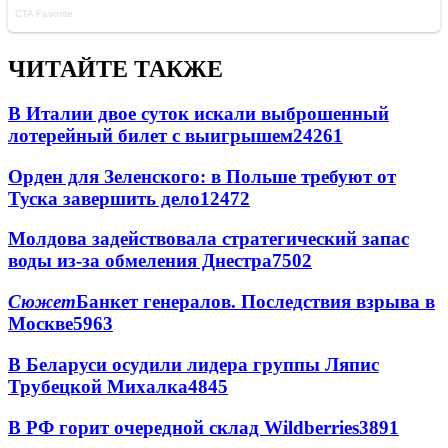
ЧИТАЙТЕ ТАКЖЕ
В Италии двое суток искали выброшенный
лотерейный билет с выигрышем
24261
Орден для Зеленского: в Польше требуют от
Туска завершить дело
12472
Молдова задействовала стратегический запас
воды из-за обмеления Днестра
7502
Сюжет
Банкет генералов. Последствия взрыва в
Москве
5963
В Беларуси осудили лидера группы Ляпис
Трубецкой Михалка
4845
В РФ горит очередной склад Wildberries
3891