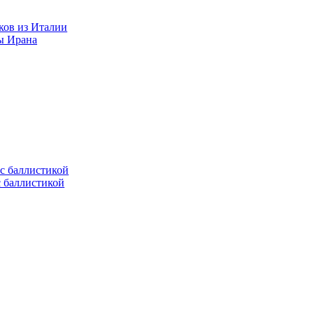
ков из Италии
ы Ирана
с баллистикой