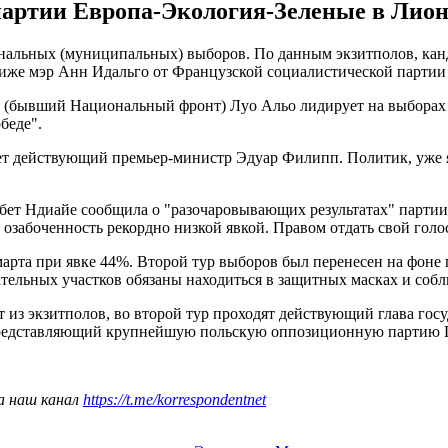
артии Европа-Экология-Зеленые в Лионе
унальных (муниципальных) выборов. По данным экзитполов, кан
риже мэр Анн Идальго от Французской социалистической партии 
 (бывший Национальный фронт) Луо Альо лидирует на выборах 
беде".
т действующий премьер-министр Эдуар Филипп. Политик, уже явл
Сибет Ндиайе сообщила о "разочаровывающих результатах" парт
 озабоченность рекордно низкой явкой. Правом отдать свой голо
арта при явке 44%. Второй тур выборов был перенесен на фоне
тельных участков обязаны находиться в защитных масках и соб
ет из экзитполов, во второй тур проходят действующий глава го
представляющий крупнейшую польскую оппозиционную партию Гр
а наш канал
https://t.me/korrespondentnet