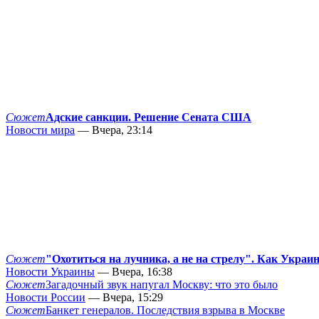
Сюжет
Адские санкции. Решение Сената США
Новости мира
— Вчера, 23:14
Сюжет
"Охотиться на лучника, а не на стрелу". Как Украи
Новости Украины
— Вчера, 16:38
Сюжет
Загадочный звук напугал Москву: что это было
Новости России
— Вчера, 15:29
Сюжет
Банкет генералов. Последствия взрыва в Москве