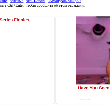
ание
,
зеленые
,
экзит-полл
,
Эммануэль Макрон
те Ctrl+Enter, чтобы сообщить об этом редакции.