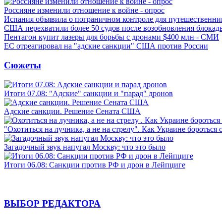
Россияне изменили отношение к войне - опрос
Испания объявила о пограничном контроле для путешественни
США перехватили более 50 судов после возобновления блокад
Пентагон купит лазеры для борьбы с дронами $400 млн - СМИ
ЕС отреагировал на "адские санкции" США против России
Сюжеты
Итоги 07.08: "Адские" санкции и "парад" дронов
Адские санкции. Решение Сената США
"Охотиться на лучника, а не на стрелу". Как Украине бороться 
Загадочный звук напугал Москву: что это было
Итоги 06.08: Санкции против РФ и дрон в Лейпциге
ВЫБОР РЕДАКТОРА