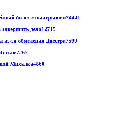
рейный билет с выигрышем
24441
а завершить дело
12715
ы из-за обмеления Днестра
7599
Москве
7265
цкой Михалка
4860