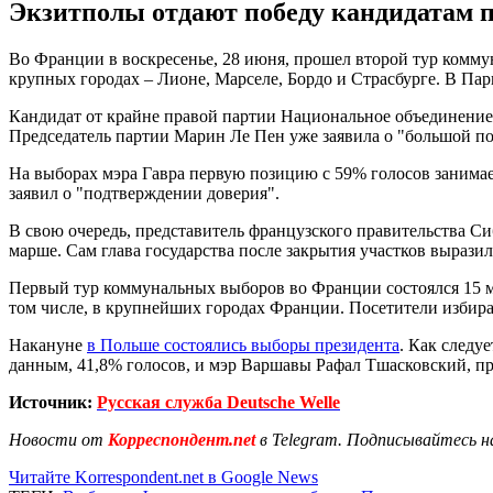
Экзитполы отдают победу кандидатам п
Во Франции в воскресенье, 28 июня, прошел второй тур комм
крупных городах – Лионе, Марселе, Бордо и Страсбурге. В Па
Кандидат от крайне правой партии Национальное объединение
Председатель партии Марин Ле Пен уже заявила о "большой по
На выборах мэра Гавра первую позицию с 59% голосов занимае
заявил о "подтверждении доверия".
В свою очередь, представитель французского правительства 
марше. Сам глава государства после закрытия участков выразил
Первый тур коммунальных выборов во Франции состоялся 15 м
том числе, в крупнейших городах Франции. Посетители избира
Накануне
в Польше состоялись выборы президента
. Как следу
данным, 41,8% голосов, и мэр Варшавы Рафал Тшасковский, 
Источник:
Русская служба Deutsche Welle
Новости от
Корреспондент.net
в Telegram. Подписывайтесь н
Читайте Korrespondent.net в Google News