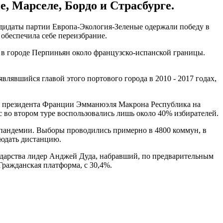
, Марселе, Бордо и Страсбурге.
дидаты партии Европа-Экология-Зеленые одержали победу в
обеспечила себе переизбрание.
в городе Перпиньян около французско-испанской границы.
явшийся главой этого портового города в 2010 - 2017 годах,
ии президента Франции Эмманюэля Макрона Республика на
с во втором туре воспользовались лишь около 40% избирателей.
 пандемии. Выборы проводились примерно в 4800 коммун, в
людать дистанцию.
сударства лидер Анджей Дуда, набравший, по предварительным
ажданская платформа, с 30,4%.