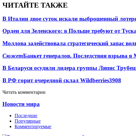
ЧИТАЙТЕ ТАКЖЕ
В Италии двое суток искали выброшенный лоте
Орден для Зеленского: в Польше требуют от Туск
Молдова задействовала стратегический запас вод
Сюжет
Банкет генералов. Последствия взрыва в 
В Беларуси осудили лидера группы Ляпис Трубе
В РФ горит очередной склад Wildberries
3908
Читать комментарии
Новости мира
Последние
Популярные
Комментируемые