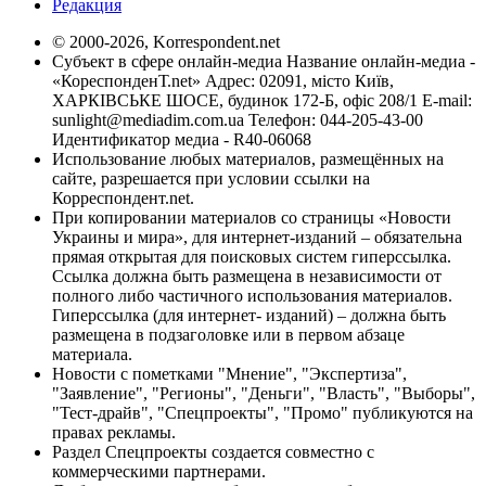
Редакция
© 2000-2026, Korrespondent.net
Субъект в сфере онлайн-медиа Название онлайн-медиа -
«КореспонденТ.net» Адрес: 02091, місто Київ,
ХАРКІВСЬКЕ ШОСЕ, будинок 172-Б, офіс 208/1 E-mail:
sunlight@mediadim.com.ua
Телефон: 044-205-43-00
Идентификатор медиа - R40-06068
Использование любых материалов, размещённых на
сайте, разрешается при условии ссылки на
Корреспондент.net.
При копировании материалов со страницы «Новости
Украины и мира», для интернет-изданий – обязательна
прямая открытая для поисковых систем гиперссылка.
Ссылка должна быть размещена в независимости от
полного либо частичного использования материалов.
Гиперссылка (для интернет- изданий) – должна быть
размещена в подзаголовке или в первом абзаце
материала.
Новости с пометками "Мнение", "Экспертиза",
"Заявление", "Регионы", "Деньги", "Власть", "Выборы",
"Тест-драйв", "Спецпроекты", "Промо" публикуются на
правах рекламы.
Раздел Спецпроекты создается совместно с
коммерческими партнерами.