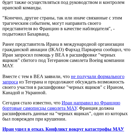
будет также осуществляться под руководством и контролем
иранской команды.
"Конечно, другие страны, так или иначе связанные с этим
трагическим событием, могут направить своего
представителя во Францию ​​в качестве наблюдателя", -
подытожил Бахарванд.
Ранее представитель Ирана в международной организации
гражданской авиации (IKAO) Фархад Парвареш сообщил, что
Иран запросил помощь у BEA в расшифровке "черных
ящиков" сбитого под Тегераном самолета Boeing компании
МАУ.
Вместе с тем в BEA заявили, что
не получали формального
запроса
из Тегерана и продолжают обсуждать возможность
своего участия в расшифровке "черных ящиков" с Ираном,
Канадой и Украиной.
Сегодня стало известно, что
Иран направил во Францию
бортовые самописцы самолета МАУ
. Франция должна
расшифровать данные на "черных ящиках", один из которых
был поврежден при крушении.
Иран ушел в отказ. Конфликт вокруг катастрофы МАУ