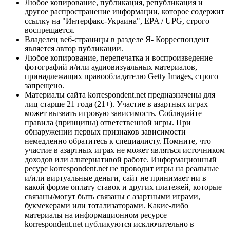
Любое копирование, публикация, републикация и
другое распространение информации, которое содержит
ссылку на "Интерфакс-Украина", EPA / UPG, строго
воспрещается.
Владелец веб-страницы в разделе Я- Корреспондент
является автор публикации.
Любое копирование, перепечатка и воспроизведение
фотографий и/или аудиовизуальных материалов,
принадлежащих правообладателю Getty Images, строго
запрещено.
Материалы сайта korrespondent.net предназначены для
лиц старше 21 года (21+). Участие в азартных играх
может вызвать игровую зависимость. Соблюдайте
правила (принципы) ответственной игры. При
обнаружении первых признаков зависимости
немедленно обратитесь к специалисту. Помните, что
участие в азартных играх не может являться источником
доходов или альтернативой работе. Информационный
ресурс korrespondent.net не проводит игры на реальные
и/или виртуальные деньги, сайт не принимает ни в
какой форме оплату ставок и других платежей, которые
связаны/могут быть связаны с азартными играми,
букмекерами или тотализаторами. Какие-либо
материалы на информационном ресурсе
korrespondent.net публикуются исключительно в