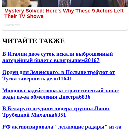
ЧИТАЙТЕ ТАКЖЕ
В Италии двое суток искали выброшенный
лотерейный билет с выигрышем
20167
Орден для Зеленского: в Польше требуют от
Туска завершить дело
11641
Молдова задействовала стратегический запас
воды из-за обмеления Днестра
6836
В Беларуси осудили лидера группы Ляпис
Трубецкой Михалка
6351
РФ активизировала "летающие радары" из-за