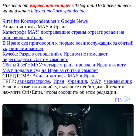
Новости от
Корреспондент.net
в Telegram. Подписывайтесь
на наш канал
https://t.me/korrespondentnet
Читайте Korrespondent.net в Google News
Авиакатастрофа МАУ в Иране
Катастрофа МАУ: пострадавшие страны отреагировали на
приговоры в Иране
В Иране суд приговорил к тюрьме военнослужащих за сбитый
украинский лайнер
Кулеба: Разрыв отношений с Ираном не помешает
переговорам о сбитом самолете
Сбитый рейс МАУ: четыре страны призвали Иран к ответу
МАУ подала в суд на Иран за сбитый самолет
СПЕЦТЕМА:
Авиакатастрофа МАУ в Иране
ТЕГИ:
авиакатастрофа
,
Иран
,
Франция
,
МАУ
,
черный ящик
Если вы заметили ошибку, выделите необходимый текст и
нажмите Ctrl+Enter, чтобы сообщить об этом редакции.