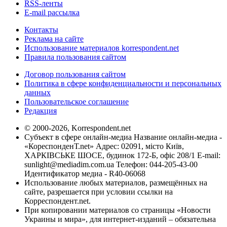
RSS-ленты
E-mail рассылка
Контакты
Реклама на сайте
Использование материалов korrespondent.net
Правила пользования сайтом
Договор пользования сайтом
Политика в сфере конфиденциальности и персональных
данных
Пользовательское соглашение
Редакция
© 2000-2026, Korrespondent.net
Субъект в сфере онлайн-медиа Название онлайн-медиа -
«КореспонденТ.net» Адрес: 02091, місто Київ,
ХАРКІВСЬКЕ ШОСЕ, будинок 172-Б, офіс 208/1 E-mail:
sunlight@mediadim.com.ua
Телефон: 044-205-43-00
Идентификатор медиа - R40-06068
Использование любых материалов, размещённых на
сайте, разрешается при условии ссылки на
Корреспондент.net.
При копировании материалов со страницы «Новости
Украины и мира», для интернет-изданий – обязательна