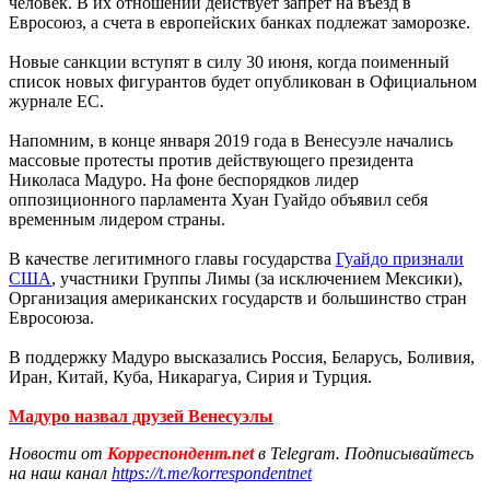
человек. В их отношении действует запрет на въезд в
Евросоюз, а счета в европейских банках подлежат заморозке.
Новые санкции вступят в силу 30 июня, когда поименный
список новых фигурантов будет опубликован в Официальном
журнале ЕС.
Напомним, в конце января 2019 года в Венесуэле начались
массовые протесты против действующего президента
Николаса Мадуро. На фоне беспорядков лидер
оппозиционного парламента Хуан Гуайдо объявил себя
временным лидером страны.
В качестве легитимного главы государства
Гуайдо признали
США
, участники Группы Лимы (за исключением Мексики),
Организация американских государств и большинство стран
Евросоюза.
В поддержку Мадуро высказались Россия, Беларусь, Боливия,
Иран, Китай, Куба, Никарагуа, Сирия и Турция.
Мадуро назвал друзей Венесуэлы
Новости от
Корреспондент.net
в Telegram. Подписывайтесь
на наш канал
https://t.me/korrespondentnet