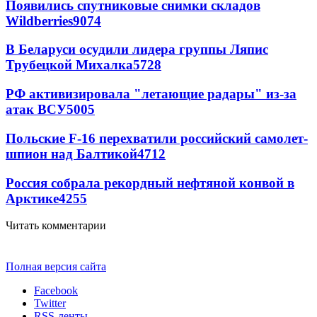
Появились спутниковые снимки складов
Wildberries
9074
В Беларуси осудили лидера группы Ляпис
Трубецкой Михалка
5728
РФ активизировала "летающие радары" из-за
атак ВСУ
5005
Польские F-16 перехватили российский самолет-
шпион над Балтикой
4712
Россия собрала рекордный нефтяной конвой в
Арктике
4255
Читать комментарии
Полная версия сайта
Facebook
Twitter
RSS-ленты