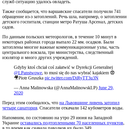
служб ситуацию удалось овладеть.
Также сообщается, что варшавские спасатели получили 741
обращение из-з затоплений. Речь шла, например, о затоплении
детского госпиталя, станции метро Ратуша Арсенал, детских
садов.
По данным польских метеорологов, в течение 10 минут в
некоторых районах города выпало 22 мм. осадков. Были
затоплены многие важные коммуникационные узлы, часть
центрального вокзала, три министерства, следственный
изолятор и много других учреждений.
Gdyby ktoś chciał coś załatwić w Dyrekcji Generalnej
@LPanstwowe
, to musi się do nas wybrać kajakiem 😨
🎥Piotr Gruszka
pic.twitter.com/DiRyTT3u3N
— Anna Malinowska (@AnnaMalinowskLP)
June 29,
2020
Перед этим сообщалось, что
на Львовщине ливень затопил
четыре санатория
. Спасатели откачали 142 кубометров воды.
Напомним, по состоянию на утро 29 июня на Западной
Украине
оставались подтопленными 70 населенных пунктов
,
в то время как сначала паводков их было 349.