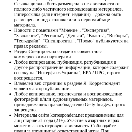
Ссылка должна быть размещена в независимости от
полного либо частичного использования материалов.
Гиперссылка (для интернет- изданий) – должна быть
размещена в подзаголовке или в первом абзаце
материала.
Новости с пометками "Мнение", "Экспертиза",
"Заявление", "Регионы", "Деньги", "Власть", "Выборы",
"Тест-драйв", "Спецпроекты", "Промо" публикуются на
правах рекламы.
Раздел Спецпроекты создается совместно с
коммерческими партнерами.
Любое копирование, публикация, републикация и
другое распространение информации, которое содержит
ссылку на "Интерфакс-Украина", EPA / UPG, строго
воспрещается.
Владелец веб-страницы в разделе Я- Корреспондент
является автор публикации.
Любое копирование, перепечатка и воспроизведение
фотографий и/или аудиовизуальных материалов,
принадлежащих правообладателю Getty Images, строго
запрещено.
Материалы сайта korrespondent.net предназначены для
лиц старше 21 года (21+). Участие в азартных играх
может вызвать игровую зависимость. Соблюдайте
правила (принципы) ответственной игры. При