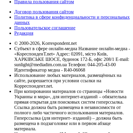
Правила пользования сайтом
Договор пользования сайтом
Политика в сфере конфиденциальности и персональных
данных
Пользовательское соглашение
Редакция
© 2000-2026, Korrespondent.net
Субъект в сфере онлайн-медиа Название онлайн-медиа -
«КореспонденТ.net» Адрес: 02091, місто Київ,
ХАРКІВСЬКЕ ШОСЕ, будинок 172-Б, офіс 208/1 E-mail:
sunlight@mediadim.com.ua
Телефон: 044-205-43-00
Идентификатор медиа - R40-06068
Использование любых материалов, размещённых на
сайте, разрешается при условии ссылки на
Корреспондент.net.
При копировании материалов со страницы «Новости
Украины и мира», для интернет-изданий – обязательна
прямая открытая для поисковых систем гиперссылка.
Ссылка должна быть размещена в независимости от
полного либо частичного использования материалов.
Гиперссылка (для интернет- изданий) – должна быть
размещена в подзаголовке или в первом абзаце
материала.