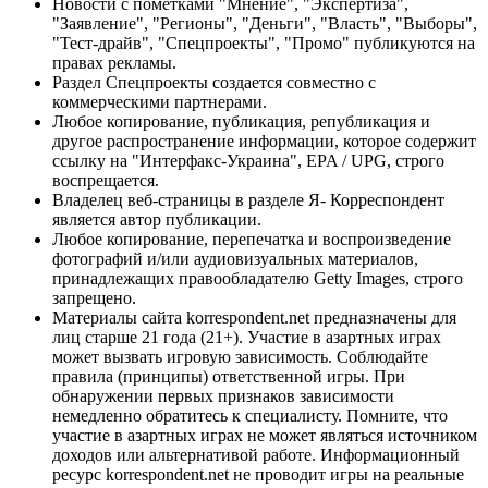
Новости с пометками "Мнение", "Экспертиза",
"Заявление", "Регионы", "Деньги", "Власть", "Выборы",
"Тест-драйв", "Спецпроекты", "Промо" публикуются на
правах рекламы.
Раздел Спецпроекты создается совместно с
коммерческими партнерами.
Любое копирование, публикация, републикация и
другое распространение информации, которое содержит
ссылку на "Интерфакс-Украина", EPA / UPG, строго
воспрещается.
Владелец веб-страницы в разделе Я- Корреспондент
является автор публикации.
Любое копирование, перепечатка и воспроизведение
фотографий и/или аудиовизуальных материалов,
принадлежащих правообладателю Getty Images, строго
запрещено.
Материалы сайта korrespondent.net предназначены для
лиц старше 21 года (21+). Участие в азартных играх
может вызвать игровую зависимость. Соблюдайте
правила (принципы) ответственной игры. При
обнаружении первых признаков зависимости
немедленно обратитесь к специалисту. Помните, что
участие в азартных играх не может являться источником
доходов или альтернативой работе. Информационный
ресурс korrespondent.net не проводит игры на реальные