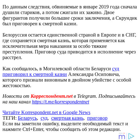
По данным следствия, обвиняемые в январе 2019 года сначала
душили стариков, а потом сжигали их заживо. Двое
фигурантов получили большие сроки заключения, а Скрундик
был приговорен к смертной казни.
Белоруссия остается единственной страной в Европе и в СНГ,
где сохраняется смертная казнь, которая применяется как
исключительная мера наказания за особо тяжкие
преступления. Приговор суда приводится в исполнение через
расстрел.
Как сообщалось, в Могилевской области Беларуси
суд
приговорил к смертной казни
Александра Осиповича,
которого признали виновным в двойном убийстве с особой
жестокостью.
Новости от
Корреспондент.net
в Telegram. Подписывайтесь
на наш канал
https://t.me/korrespondentnet
Читайте Korrespondent.net в Google News
ТЕГИ:
Беларусь
,
суд
,
смертная казнь
,
приговор
Если вы заметили ошибку, выделите необходимый текст и
нажмите Ctrl+Enter, чтобы сообщить об этом редакции.