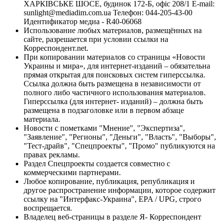
ХАРКІВСЬКЕ ШОСЕ, будинок 172-Б, офіс 208/1 E-mail:
sunlight@mediadim.com.ua
Телефон: 044-205-43-00
Идентификатор медиа - R40-06068
Использование любых материалов, размещённых на
сайте, разрешается при условии ссылки на
Корреспондент.net.
При копировании материалов со страницы «Новости
Украины и мира», для интернет-изданий – обязательна
прямая открытая для поисковых систем гиперссылка.
Ссылка должна быть размещена в независимости от
полного либо частичного использования материалов.
Гиперссылка (для интернет- изданий) – должна быть
размещена в подзаголовке или в первом абзаце
материала.
Новости с пометками "Мнение", "Экспертиза",
"Заявление", "Регионы", "Деньги", "Власть", "Выборы",
"Тест-драйв", "Спецпроекты", "Промо" публикуются на
правах рекламы.
Раздел Спецпроекты создается совместно с
коммерческими партнерами.
Любое копирование, публикация, републикация и
другое распространение информации, которое содержит
ссылку на "Интерфакс-Украина", EPA / UPG, строго
воспрещается.
Владелец веб-страницы в разделе Я- Корреспондент