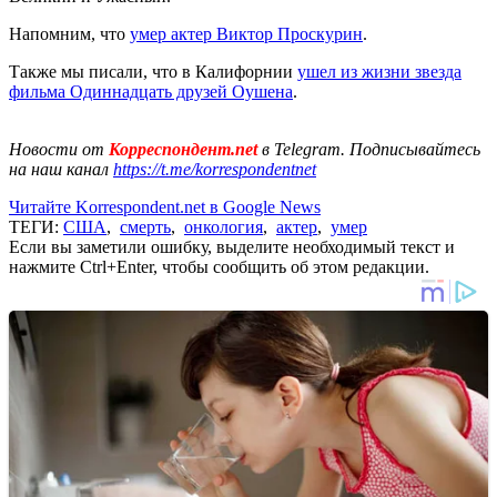
Напомним, что
умер актер Виктор Проскурин
.
Также мы писали, что в Калифорнии
ушел из жизни звезда
фильма Одиннадцать друзей Оушена
.
Новости от
Корреспондент.net
в Telegram. Подписывайтесь
на наш канал
https://t.me/korrespondentnet
Читайте Korrespondent.net в Google News
ТЕГИ:
США
,
смерть
,
онкология
,
актер
,
умер
Если вы заметили ошибку, выделите необходимый текст и
нажмите Ctrl+Enter, чтобы сообщить об этом редакции.