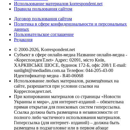
Использование материалов korrespondent.net
Правила пользования сайтом
Договор пользования сайтом
Политика в сфере конфиденциальности и персональных
данных
Пользовательское соглашение
Редакция
© 2000-2026, Korrespondent.net
Субъект в сфере онлайн-медиа Название онлайн-медиа -
«КореспонденТ.net» Адрес: 02091, місто Київ,
ХАРКІВСЬКЕ ШОСЕ, будинок 172-Б, офіс 208/1 E-mail:
sunlight@mediadim.com.ua
Телефон: 044-205-43-00
Идентификатор медиа - R40-06068
Использование любых материалов, размещённых на
сайте, разрешается при условии ссылки на
Корреспондент.net.
При копировании материалов со страницы «Новости
Украины и мира», для интернет-изданий – обязательна
прямая открытая для поисковых систем гиперссылка.
Ссылка должна быть размещена в независимости от
полного либо частичного использования материалов.
Гиперссылка (для интернет- изданий) – должна быть
размещена в подзаголовке или в первом абзаце