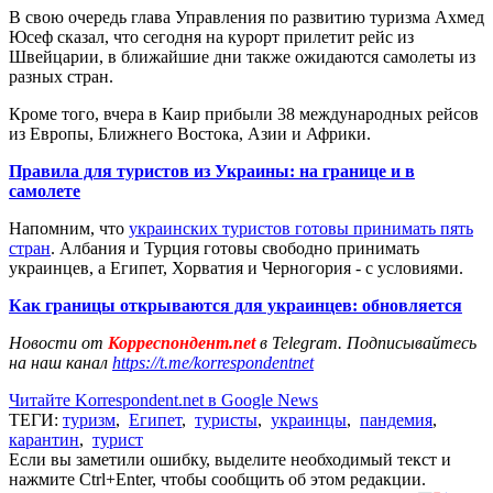
В свою очередь глава Управления по развитию туризма Ахмед
Юсеф сказал, что сегодня на курорт прилетит рейс из
Швейцарии, в ближайшие дни также ожидаются самолеты из
разных стран.
Кроме того, вчера в Каир прибыли 38 международных рейсов
из Европы, Ближнего Востока, Азии и Африки.
Правила для туристов из Украины: на границе и в
самолете
Напомним, что
украинских туристов готовы принимать пять
стран
. Албания и Турция готовы свободно принимать
украинцев, а Египет, Хорватия и Черногория - с условиями.
Как границы открываются для украинцев: обновляется
Новости от
Корреспондент.net
в Telegram. Подписывайтесь
на наш канал
https://t.me/korrespondentnet
Читайте Korrespondent.net в Google News
ТЕГИ:
туризм
,
Египет
,
туристы
,
украинцы
,
пандемия
,
карантин
,
турист
Если вы заметили ошибку, выделите необходимый текст и
нажмите Ctrl+Enter, чтобы сообщить об этом редакции.