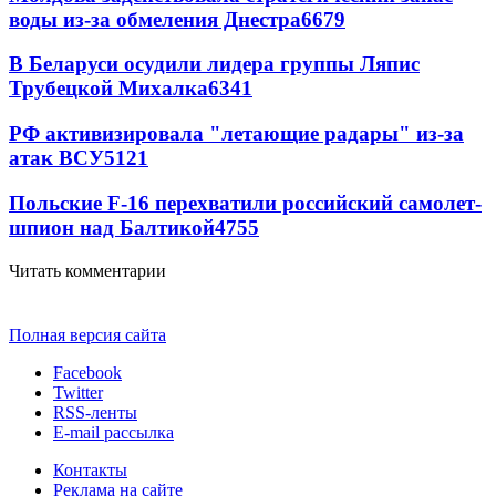
воды из-за обмеления Днестра
6679
В Беларуси осудили лидера группы Ляпис
Трубецкой Михалка
6341
РФ активизировала "летающие радары" из-за
атак ВСУ
5121
Польские F-16 перехватили российский самолет-
шпион над Балтикой
4755
Читать комментарии
Полная версия сайта
Facebook
Twitter
RSS-ленты
E-mail рассылка
Контакты
Реклама на сайте