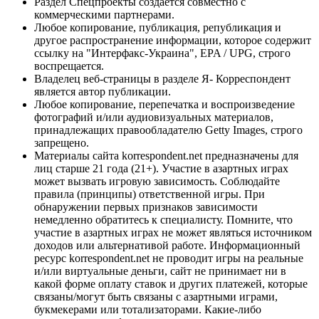
Раздел Спецпроекты создается совместно с
коммерческими партнерами.
Любое копирование, публикация, републикация и
другое распространение информации, которое содержит
ссылку на "Интерфакс-Украина", EPA / UPG, строго
воспрещается.
Владелец веб-страницы в разделе Я- Корреспондент
является автор публикации.
Любое копирование, перепечатка и воспроизведение
фотографий и/или аудиовизуальных материалов,
принадлежащих правообладателю Getty Images, строго
запрещено.
Материалы сайта korrespondent.net предназначены для
лиц старше 21 года (21+). Участие в азартных играх
может вызвать игровую зависимость. Соблюдайте
правила (принципы) ответственной игры. При
обнаружении первых признаков зависимости
немедленно обратитесь к специалисту. Помните, что
участие в азартных играх не может являться источником
доходов или альтернативой работе. Информационный
ресурс korrespondent.net не проводит игры на реальные
и/или виртуальные деньги, сайт не принимает ни в
какой форме оплату ставок и других платежей, которые
связаны/могут быть связаны с азартными играми,
букмекерами или тотализаторами. Какие-либо