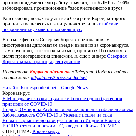
противоэпидемическую работу и заявил, что КДНР на 100%
заблокировала проникновение "злокачественного вируса".
Ранее сообщалось, что у жителя Северной Кореи, которого
при попытке пересечь границу подстрелили
китайские
пограничники, выявили коронавирус.
В начале февраля Северная Корея запретила новым
иностранным дипломатам въезд и выезд из-за коронавируса.
Там пояснили, что это одна из мер, принятых Пхеньяном в
целях предотвращения эпидемии. А еще в январе
Северная
Корея закрыла границы для туристов
.
Новости от
Корреспондент.net
в Telegram. Подписывайтесь
на наш канал
https://t.me/korrespondentnet
Читайте Korrespondent.net в Google News
Коронавирус
В Минздраве сказали, нужно ли больше одной бустерной
прививки от COVID-19
Подвид Омикрона Arcturus впервые привел к гибели человека
Заболеваемость COVID-19 в Украине пошла на спад
Новый вариант коронавируса попал из Индии в Европу
В США отменили режим ЧС, введенный из-за COVID
СПЕЦТЕМА:
Коронавирус