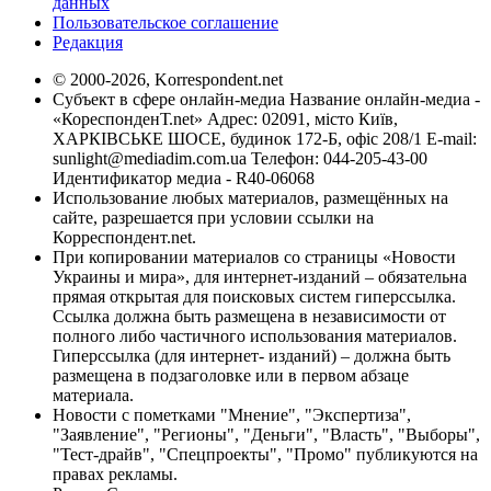
данных
Пользовательское соглашение
Редакция
© 2000-2026, Korrespondent.net
Субъект в сфере онлайн-медиа Название онлайн-медиа -
«КореспонденТ.net» Адрес: 02091, місто Київ,
ХАРКІВСЬКЕ ШОСЕ, будинок 172-Б, офіс 208/1 E-mail:
sunlight@mediadim.com.ua
Телефон: 044-205-43-00
Идентификатор медиа - R40-06068
Использование любых материалов, размещённых на
сайте, разрешается при условии ссылки на
Корреспондент.net.
При копировании материалов со страницы «Новости
Украины и мира», для интернет-изданий – обязательна
прямая открытая для поисковых систем гиперссылка.
Ссылка должна быть размещена в независимости от
полного либо частичного использования материалов.
Гиперссылка (для интернет- изданий) – должна быть
размещена в подзаголовке или в первом абзаце
материала.
Новости с пометками "Мнение", "Экспертиза",
"Заявление", "Регионы", "Деньги", "Власть", "Выборы",
"Тест-драйв", "Спецпроекты", "Промо" публикуются на
правах рекламы.