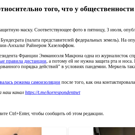
носительно того, что у общественности 
щитную маску. Соответствующее фото в пятницу, 3 июля, опубли
Бундесрата (палата представителей федеральных земель). На оп
онии-Анхальт Райнером Хазелоффом.
езидента Франции Эмманюэля Макрона одна из журналисток спро
тые правила дистанции
, а потому ей не нужна защита рта и носа.
дованного порядка действий" в условиях пандемии. Меркель так
валась режима самоизоляции
после того, как она контактировал
а наш канал
https://t.me/korrespondentnet
те Ctrl+Enter, чтобы сообщить об этом редакции.