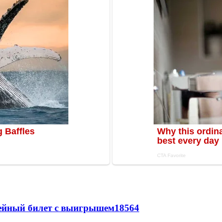
рейный билет с выигрышем
18564