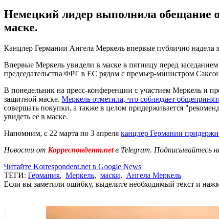
Немецкий лидер выполнила обещание от
маске.
Канцлер Германии Ангела Меркель впервые публично надела за
Впервые Меркель увидели в маске в пятницу перед заседанием 
председательства ФРГ в ЕС рядом с премьер-министром Сакс
В понедельник на пресс-конференции с участием Меркель и пр
защитной маске.
Меркель отметила, что соблюдает общеприня
совершать покупки, а также в целом придерживается "рекомен
увидеть ее в маске.
Напомним, с 22 марта по 3 апреля
канцлер Германии придержи
Новости от
Корреспондент.net
в Telegram. Подписывайтесь н
Читайте Korrespondent.net в Google News
ТЕГИ:
Германия
,
Меркель
,
маски
,
Ангела Меркель
Если вы заметили ошибку, выделите необходимый текст и нажми