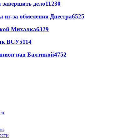
а завершить дело
11230
ы из-за обмеления Днестра
6525
цкой Михалка
6329
так ВСУ
5114
шпион над Балтикой
4752
ов
ости