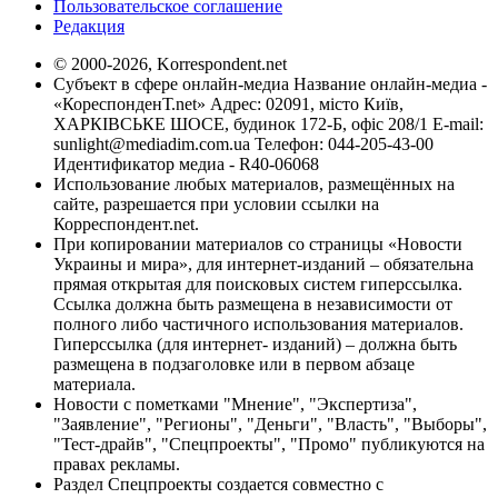
Пользовательское соглашение
Редакция
© 2000-2026, Korrespondent.net
Субъект в сфере онлайн-медиа Название онлайн-медиа -
«КореспонденТ.net» Адрес: 02091, місто Київ,
ХАРКІВСЬКЕ ШОСЕ, будинок 172-Б, офіс 208/1 E-mail:
sunlight@mediadim.com.ua
Телефон: 044-205-43-00
Идентификатор медиа - R40-06068
Использование любых материалов, размещённых на
сайте, разрешается при условии ссылки на
Корреспондент.net.
При копировании материалов со страницы «Новости
Украины и мира», для интернет-изданий – обязательна
прямая открытая для поисковых систем гиперссылка.
Ссылка должна быть размещена в независимости от
полного либо частичного использования материалов.
Гиперссылка (для интернет- изданий) – должна быть
размещена в подзаголовке или в первом абзаце
материала.
Новости с пометками "Мнение", "Экспертиза",
"Заявление", "Регионы", "Деньги", "Власть", "Выборы",
"Тест-драйв", "Спецпроекты", "Промо" публикуются на
правах рекламы.
Раздел Спецпроекты создается совместно с