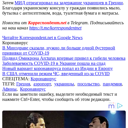
Затем
МИД отреагировал на задержание украинцев в Греции
.
Благодаря украинскому консулу у граждан появились мыло,
бутылка с антисептиком, вода, туалетная бумага и матрасы.
Новости от
Корреспондент.net
в Telegram. Подписывайтесь
на наш канал
https://t.me/korrespondentnet
Читайте Korrespondent.net в Google News
Коронавирус
В Минздраве сказали, нужно ли больше одной бустерной
прививки от COVID-19
Подвид Омикрона Arcturus впервые привел к гибели человека
Заболеваемость COVID-19 в Украине пошла на спад
Новый вариант коронавируса попал из Индии в Европу
В США отменили режим ЧС, введенный из-за COVID
СПЕЦТЕМА:
Коронавирус
ТЕГИ:
Греция
,
аэропорт
,
украинцы
,
посольство
,
пандемия
,
Афины
,
Коронавирус
Если вы заметили ошибку, выделите необходимый текст и
нажмите Ctrl+Enter, чтобы сообщить об этом редакции.