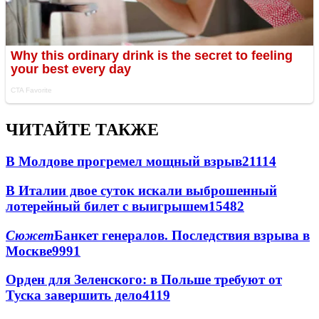
ЧИТАЙТЕ ТАКЖЕ
В Молдове прогремел мощный взрыв
21114
В Италии двое суток искали выброшенный
лотерейный билет с выигрышем
15482
Сюжет
Банкет генералов. Последствия взрыва в
Москве
9991
Орден для Зеленского: в Польше требуют от
Туска завершить дело
4119