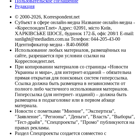
Пользовательское соглашение
Редакция
© 2000-2026, Korrespondent.net
Субъект в сфере онлайн-медиа Название онлайн-медиа -
«КореспонденТ.net» Адрес: 02091, місто Київ,
ХАРКІВСЬКЕ ШОСЕ, будинок 172-Б, офіс 208/1 E-mail:
sunlight@mediadim.com.ua
Телефон: 044-205-43-00
Идентификатор медиа - R40-06068
Использование любых материалов, размещённых на
сайте, разрешается при условии ссылки на
Корреспондент.net.
При копировании материалов со страницы «Новости
Украины и мира», для интернет-изданий – обязательна
прямая открытая для поисковых систем гиперссылка.
Ссылка должна быть размещена в независимости от
полного либо частичного использования материалов.
Гиперссылка (для интернет- изданий) – должна быть
размещена в подзаголовке или в первом абзаце
материала.
Новости с пометками "Мнение", "Экспертиза",
"Заявление", "Регионы", "Деньги", "Власть", "Выборы",
"Тест-драйв", "Спецпроекты", "Промо" публикуются на
правах рекламы.
Раздел Спецпроекты создается совместно с