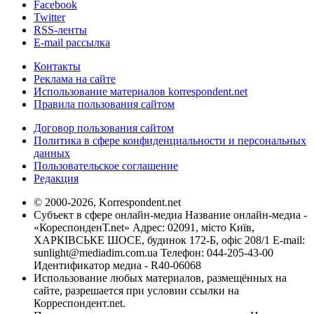
Facebook
Twitter
RSS-ленты
E-mail рассылка
Контакты
Реклама на сайте
Использование материалов korrespondent.net
Правила пользования сайтом
Договор пользования сайтом
Политика в сфере конфиденциальности и персональных
данных
Пользовательское соглашение
Редакция
© 2000-2026, Korrespondent.net
Субъект в сфере онлайн-медиа Название онлайн-медиа -
«КореспонденТ.net» Адрес: 02091, місто Київ,
ХАРКІВСЬКЕ ШОСЕ, будинок 172-Б, офіс 208/1 E-mail:
sunlight@mediadim.com.ua
Телефон: 044-205-43-00
Идентификатор медиа - R40-06068
Использование любых материалов, размещённых на
сайте, разрешается при условии ссылки на
Корреспондент.net.