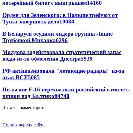
лотерейный билет с выигрышем
14160
Орден для Зеленского: в Польше требуют от
Туска завершить дело
10084
В Беларуси осудили лидера группы Ляпис
Трубецкой Михалка
6296
Молдова задействовала стратегический запас
воды из-за обмеления Днестра
5939
РФ активизировала "летающие радары" из-за
атак ВСУ
5085
Польские F-16 перехватили российский самолет-
шпион над Балтикой
4740
Читать комментарии
Полная версия сайта