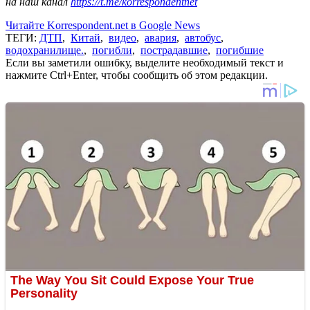
на наш канал
https://t.me/korrespondentnet
Читайте Korrespondent.net в Google News
ТЕГИ:
ДТП
,
Китай
,
видео
,
авария
,
автобус
,
водохранилище.
,
погибли
,
пострадавшие
,
погибшие
Если вы заметили ошибку, выделите необходимый текст и
нажмите Ctrl+Enter, чтобы сообщить об этом редакции.