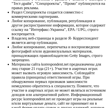
"Тест-драйв", "Спецпроекты", "Промо" публикуются на
правах рекламы.
Раздел Спецпроекты создается совместно с
коммерческими партнерами.
Любое копирование, публикация, републикация и
другое распространение информации, которое содержит
ссылку на "Интерфакс-Украина", EPA / UPG, строго
воспрещается.
Владелец веб-страницы в разделе Я- Корреспондент
является автор публикации.
Любое копирование, перепечатка и воспроизведение
фотографий и/или аудиовизуальных материалов,
принадлежащих правообладателю Getty Images, строго
запрещено.
Материалы сайта korrespondent.net предназначены для
лиц старше 21 года (21+). Участие в азартных играх
может вызвать игровую зависимость. Соблюдайте
правила (принципы) ответственной игры. При
обнаружении первых признаков зависимости
немедленно обратитесь к специалисту. Помните, что
участие в азартных играх не может являться источником
доходов или альтернативой работе. Информационный
ресурс korrespondent.net не проводит игры на реальные
и/или виртуальные деньги, сайт не принимает ни в
какой форме оплату ставок и других платежей, которые