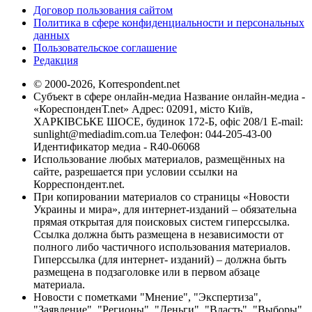
Договор пользования сайтом
Политика в сфере конфиденциальности и персональных
данных
Пользовательское соглашение
Редакция
© 2000-2026, Korrespondent.net
Субъект в сфере онлайн-медиа Название онлайн-медиа -
«КореспонденТ.net» Адрес: 02091, місто Київ,
ХАРКІВСЬКЕ ШОСЕ, будинок 172-Б, офіс 208/1 E-mail:
sunlight@mediadim.com.ua
Телефон: 044-205-43-00
Идентификатор медиа - R40-06068
Использование любых материалов, размещённых на
сайте, разрешается при условии ссылки на
Корреспондент.net.
При копировании материалов со страницы «Новости
Украины и мира», для интернет-изданий – обязательна
прямая открытая для поисковых систем гиперссылка.
Ссылка должна быть размещена в независимости от
полного либо частичного использования материалов.
Гиперссылка (для интернет- изданий) – должна быть
размещена в подзаголовке или в первом абзаце
материала.
Новости с пометками "Мнение", "Экспертиза",
"Заявление", "Регионы", "Деньги", "Власть", "Выборы",