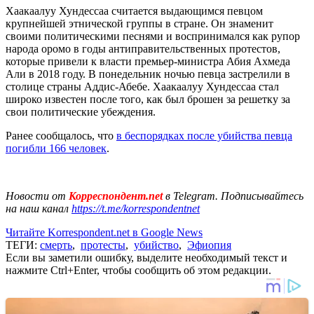
Хаакаалуу Хундессаа считается выдающимся певцом
крупнейшей этнической группы в стране. Он знаменит
своими политическими песнями и воспринимался как рупор
народа оромо в годы антиправительственных протестов,
которые привели к власти премьер-министра Абия Ахмеда
Али в 2018 году. В понедельник ночью певца застрелили в
столице страны Аддис-Абебе. Хаакаалуу Хундессаа стал
широко известен после того, как был брошен за решетку за
свои политические убеждения.
Ранее сообщалось, что
в беспорядках после убийства певца
погибли 166 человек
.
Новости от
Корреспондент.net
в Telegram. Подписывайтесь
на наш канал
https://t.me/korrespondentnet
Читайте Korrespondent.net в Google News
ТЕГИ:
смерть
,
протесты
,
убийство
,
Эфиопия
Если вы заметили ошибку, выделите необходимый текст и
нажмите Ctrl+Enter, чтобы сообщить об этом редакции.