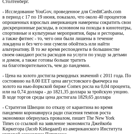
Столтенберг.
- Исследование YouGov, проведенное для CreditCards.com
в период с 17 по 19 июня, показало, что около 40 процентов
опрошенных взрослых американцев намерены сократить свои
дискреционные расходы, в основном на походы в кинотеатры,
спортивные и культурные мероприятия, бары и рестораны,
а также фитнес - то, чего они были лишены в течение
локдауна и без чего они сумели обойтись или найти
альтернативу. В то же время респонденты в большинстве
своем ожидают роста расходов на услуги по уходу за детьми
и домом, а также готовы больше тратить
на благотворительность, чем до пандемии.
- Цена на золото достигла рекордных значений с 2011 года. По
состоянию на 8.00 EET цена августовского фьючерса на
золото на нью-йоркской бирже Comex росла на 0,04 процента,
или на 0,74 доллара - до 1821,35 доллара за тройскую унцию.
В ходе торгов среды цена достигала 1829,65 доллара
- Стратегия Швеции по отказу от карантина во время
пандемии коронавируса ради спасения темпов роста
экономики обернулась провалом, пишет The New York
Times со ссылкой на заявление экономиста Джейкоба
Киркегора (Jacob Kirkegaard) из американского Института