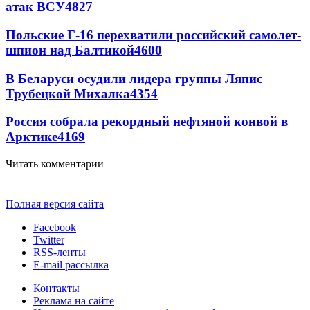
атак ВСУ
4827
Польские F-16 перехватили российский самолет-
шпион над Балтикой
4600
В Беларуси осудили лидера группы Ляпис
Трубецкой Михалка
4354
Россия собрала рекордный нефтяной конвой в
Арктике
4169
Читать комментарии
Полная версия сайта
Facebook
Twitter
RSS-ленты
E-mail рассылка
Контакты
Реклама на сайте