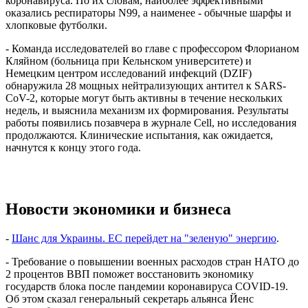
коронавируса. По их словам, наиболее эффективными
оказались респираторы N99, а наименее - обычные шарфы и
хлопковые футболки.
- Команда исследователей во главе с профессором Флорианом
Кляйном (больница при Кельнском университете) и
Немецким центром исследований инфекций (DZIF)
обнаружила 28 мощных нейтрализующих антител к SARS-
CoV-2, которые могут быть активны в течение нескольких
недель, и выяснила механизм их формирования. Результаты
работы появились позавчера в журнале Cell, но исследования
продолжаются. Клинические испытания, как ожидается,
начнутся к концу этого года.
Новости экономики и бизнеса
-
Шанс для Украины. ЕС перейдет на "зеленую" энергию
.
- Требование о повышении военных расходов стран НАТО до
2 процентов ВВП поможет восстановить экономику
государств блока после пандемии коронавируса COVID-19.
Об этом сказал генеральный секретарь альянса Йенс