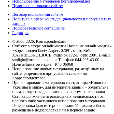
Использование материалов korrespondent.net
Правила пользования сайтом
Договор пользования сайтом
Политика в сфере конфиденциальности и персональных
данных
Пользовательское соглашение
Редакция
© 2000-2026, Korrespondent.net
Субъект в сфере онлайн-медиа Название онлайн-медиа -
«КореспонденТ.net» Адрес: 02091, місто Київ,
ХАРКІВСЬКЕ ШОСЕ, будинок 172-Б, офіс 208/1 E-mail:
sunlight@mediadim.com.ua
Телефон: 044-205-43-00
Идентификатор медиа - R40-06068
Использование любых материалов, размещённых на
сайте, разрешается при условии ссылки на
Корреспондент.net.
При копировании материалов со страницы «Новости
Украины и мира», для интернет-изданий – обязательна
прямая открытая для поисковых систем гиперссылка.
Ссылка должна быть размещена в независимости от
полного либо частичного использования материалов.
Гиперссылка (для интернет- изданий) – должна быть
размещена в подзаголовке или в первом абзаце