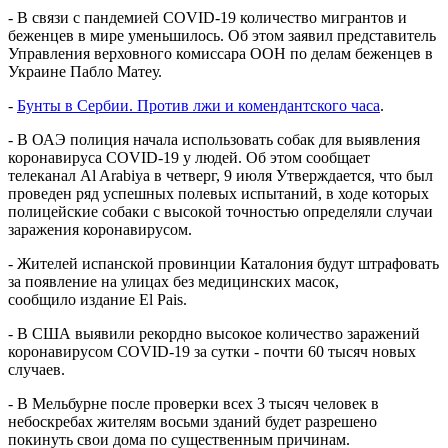
- В связи с пандемией COVID-19 количество мигрантов и
беженцев в мире уменьшилось. Об этом заявил представитель
Управления верховного комиссара ООН по делам беженцев в
Украине Пабло Матеу.
-
Бунты в Сербии. Против лжи и комендантского часа
.
- В ОАЭ полиция начала использовать собак для выявления
коронавируса COVID-19 у людей. Об этом сообщает
телеканал Al Arabiya в четверг, 9 июля Утверждается, что был
проведен ряд успешных полевых испытаний, в ходе которых
полицейские собаки с высокой точностью определяли случаи
заражения коронавирусом.
- Жителей испанской провинции Каталония будут штрафовать
за появление на улицах без медицинских масок,
сообщило издание El Pais.
- В США выявили рекордно высокое количество заражений
коронавирусом COVID-19 за сутки - почти 60 тысяч новых
случаев.
- В Мельбурне после проверки всех 3 тысяч человек в
небоскребах жителям восьми зданий будет разрешено
покинуть свои дома по существенным причинам.