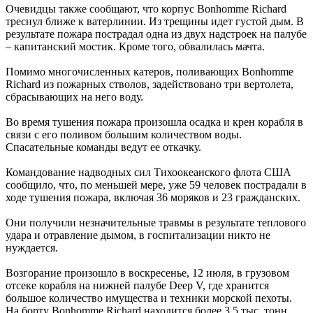
Очевидцы также сообщают, что корпус Bonhomme Richard
треснул ближе к ватерлинии. Из трещины идет густой дым. В
результате пожара пострадал одна из двух надстроек на палубе
– капитанский мостик. Кроме того, обвалилась мачта.
Помимо многочисленных катеров, поливающих Bonhomme
Richard из пожарных стволов, задействовано три вертолета,
сбрасывающих на него воду.
Во время тушения пожара произошла осадка и крен корабля в
связи с его поливом большим количеством воды.
Спасательные команды ведут ее откачку.
Командование надводных сил Тихоокеанского флота США
сообщило, что, по меньшей мере, уже 59 человек пострадали в
ходе тушения пожара, включая 36 моряков и 23 гражданских.
Они получили незначительные травмы в результате теплового
удара и отравление дымом, в госпитализации никто не
нуждается.
Возгорание произошло в воскресенье, 12 июля, в грузовом
отсеке корабля на нижней палубе Deep V, где хранится
большое количество имущества и техники морской пехоты.
На борту Bonhomme Richard находится более 3,5 тыс. тонн