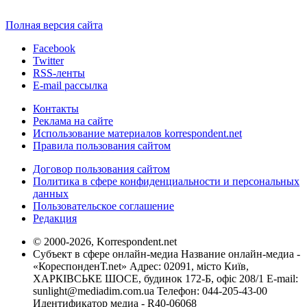
Полная версия сайта
Facebook
Twitter
RSS-ленты
E-mail рассылка
Контакты
Реклама на сайте
Использование материалов korrespondent.net
Правила пользования сайтом
Договор пользования сайтом
Политика в сфере конфиденциальности и персональных
данных
Пользовательское соглашение
Редакция
© 2000-2026, Korrespondent.net
Субъект в сфере онлайн-медиа Название онлайн-медиа -
«КореспонденТ.net» Адрес: 02091, місто Київ,
ХАРКІВСЬКЕ ШОСЕ, будинок 172-Б, офіс 208/1 E-mail:
sunlight@mediadim.com.ua
Телефон: 044-205-43-00
Идентификатор медиа - R40-06068