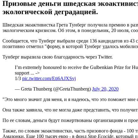
Призовые деньги шведская экоактивист
экологической деградацией.
Шведская экоактивистка Грета Тунберг получила премию в разм
экологическим кризисом. Об этом, в понедельник, 20 июля, со
Сообщается, что Тунберг выбрали среди 136 кандидатов из 43
позитивно отметил "форму, в которой Тунберг удалось мобилиз
Тунберг выразила свою благодарность через Twitter.
I’m extremely honoured to receive the Gulbenkian Prize for Hum
support ... ->
1/3
pic.twitter.com/Eti6AJXSvj
— Greta Thunberg (@GretaThunberg)
July 20, 2020
"Это много значит для меня, и я надеюсь, что это поможет мне 
Она также заявила, что не могла даже представить, что получи
По ее словам, деньги будут пожертвованы организациям и прое
Также, по словам экоактивистки, часть призового фонда - 100 
Амазонки. Еще 100 тысяч евро - в фонд
Stop Ecocide
, который 