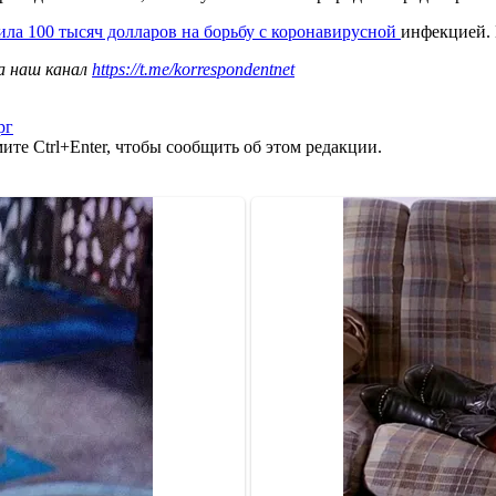
ила 100 тысяч долларов на борьбу с коронавирусной
инфекцией. 
а наш канал
https://t.me/korrespondentnet
рг
те Ctrl+Enter, чтобы сообщить об этом редакции.