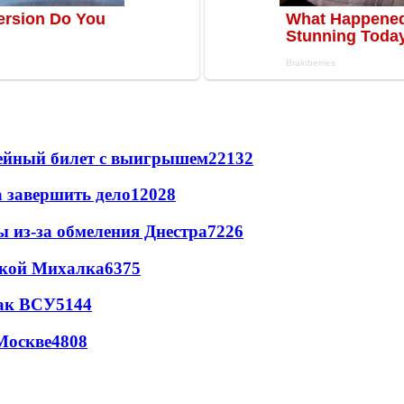
рейный билет с выигрышем
22132
а завершить дело
12028
ы из-за обмеления Днестра
7226
цкой Михалка
6375
так ВСУ
5144
Москве
4808