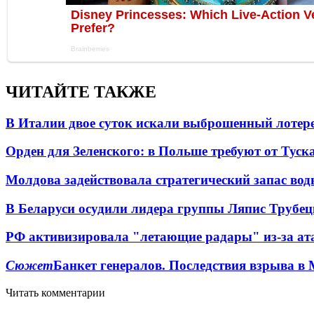
ЧИТАЙТЕ ТАКЖЕ
В Италии двое суток искали выброшенный лоте
Орден для Зеленского: в Польше требуют от Туск
Молдова задействовала стратегический запас вод
В Беларуси осудили лидера группы Ляпис Трубе
РФ активизировала "летающие радары" из-за а
Сюжет
Банкет генералов. Последствия взрыва в 
Читать комментарии