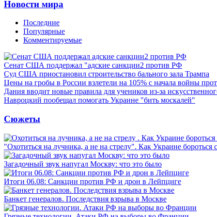
Новости мира
Последние
Популярные
Комментируемые
Сенат США поддержал "адские санкции2 против РФ
Суд США приостановил строительство бального зала Трампа
Цены на гробы в России взлетели на 105% с начала войны про
Дания вводит новые правила для учеников из-за искусственног
Навроцкий пообещал помогать Украине "бить москалей"
Сюжеты
"Охотиться на лучника, а не на стрелу". Как Украине бороться 
Загадочный звук напугал Москву: что это было
Итоги 06.08: Санкции против РФ и дрон в Лейпциге
Банкет генералов. Последствия взрыва в Москве
Грязные технологии. Атаки РФ на выборы во Франции