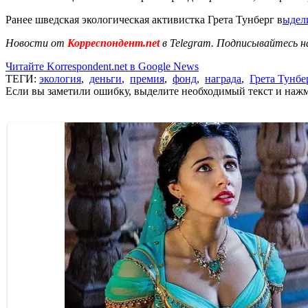
Ранее шведская экологическая активистка Грета Тунберг в
ыдел
Новости от
Корреспондент.net
в Telegram. Подписывайтесь н
Читайте Korrespondent.net в Google News
ТЕГИ:
экология
,
деньги
,
премия
,
фонд
,
награда
,
Грета Тунбе
Если вы заметили ошибку, выделите необходимый текст и нажми