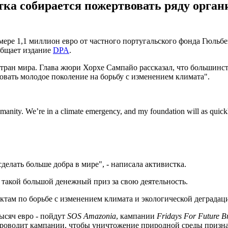
ка собирается пожертвовать ряду органи
ере 1,1 миллион евро от частного португальского фонда Гюльбе
общает издание
DPA
.
 стран мира. Глава жюри Хорхе Сампайо рассказал, что большинс
овать молодое поколение на борьбу с изменением климата".
anity. We’re in a climate emergency, and my foundation will as quickly
сделать больше добра в мире", - написала активистка.
т такой большой денежный приз за свою деятельность.
ктам по борьбе с изменением климата и экологической деградац
тысяч евро - пойдут
SOS Amazonia
, кампании
Fridays For Future Br
проводит кампании, чтобы уничтожение природной среды приз