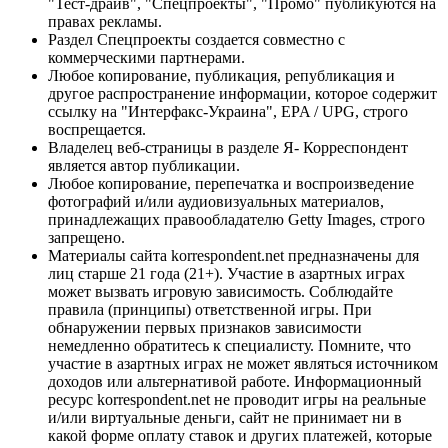
"Тест-драйв", "Спецпроекты", "Промо" публикуются на
правах рекламы.
Раздел Спецпроекты создается совместно с
коммерческими партнерами.
Любое копирование, публикация, републикация и
другое распространение информации, которое содержит
ссылку на "Интерфакс-Украина", EPA / UPG, строго
воспрещается.
Владелец веб-страницы в разделе Я- Корреспондент
является автор публикации.
Любое копирование, перепечатка и воспроизведение
фотографий и/или аудиовизуальных материалов,
принадлежащих правообладателю Getty Images, строго
запрещено.
Материалы сайта korrespondent.net предназначены для
лиц старше 21 года (21+). Участие в азартных играх
может вызвать игровую зависимость. Соблюдайте
правила (принципы) ответственной игры. При
обнаружении первых признаков зависимости
немедленно обратитесь к специалисту. Помните, что
участие в азартных играх не может являться источником
доходов или альтернативой работе. Информационный
ресурс korrespondent.net не проводит игры на реальные
и/или виртуальные деньги, сайт не принимает ни в
какой форме оплату ставок и других платежей, которые