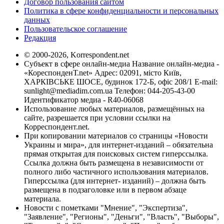
Договор пользования сайтом
Политика в сфере конфиденциальности и персональных
данных
Пользовательское соглашение
Редакция
© 2000-2026, Korrespondent.net
Субъект в сфере онлайн-медиа Название онлайн-медиа -
«КореспонденТ.net» Адрес: 02091, місто Київ,
ХАРКІВСЬКЕ ШОСЕ, будинок 172-Б, офіс 208/1 E-mail:
sunlight@mediadim.com.ua
Телефон: 044-205-43-00
Идентификатор медиа - R40-06068
Использование любых материалов, размещённых на
сайте, разрешается при условии ссылки на
Корреспондент.net.
При копировании материалов со страницы «Новости
Украины и мира», для интернет-изданий – обязательна
прямая открытая для поисковых систем гиперссылка.
Ссылка должна быть размещена в независимости от
полного либо частичного использования материалов.
Гиперссылка (для интернет- изданий) – должна быть
размещена в подзаголовке или в первом абзаце
материала.
Новости с пометками "Мнение", "Экспертиза",
"Заявление", "Регионы", "Деньги", "Власть", "Выборы",