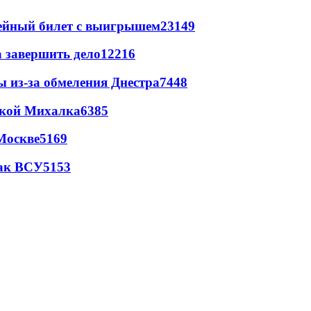
рейный билет с выигрышем
23149
а завершить дело
12216
ы из-за обмеления Днестра
7448
цкой Михалка
6385
Москве
5169
так ВСУ
5153