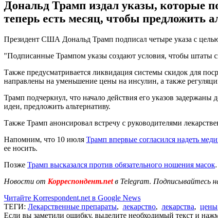
Дональд Трамп издал указы, которые 
теперь есть месяц, чтобы предложить а
Президент США Дональд Трамп подписал четыре указа с целью 
"Подписанные Трампом указы создают условия, чтобы штаты см
Также предусматривается ликвидация системы скидок для поср
направлены на уменьшение цены на инсулин, а также регуляци
Трамп подчеркнул, что начало действия его указов задержаны 
идеи, предложить альтернативу.
Также Трамп анонсировал встречу с руководителями лекарств
Напомним, что 10 июля
Трамп впервые согласился надеть мед
ее носить.
Позже
Трамп высказался против обязательного ношения масок
Новости от
Корреспондент.net
в Telegram. Подписывайтесь н
Читайте Korrespondent.net в Google News
ТЕГИ:
Лекарственные препараты
,
лекарство
,
лекарства
,
цены
Если вы заметили ошибку, выделите необходимый текст и нажми