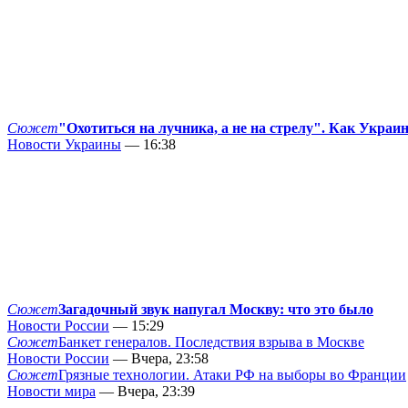
Сюжет
"Охотиться на лучника, а не на стрелу". Как Украи
Новости Украины
— 16:38
Сюжет
Загадочный звук напугал Москву: что это было
Новости России
— 15:29
Сюжет
Банкет генералов. Последствия взрыва в Москве
Новости России
— Вчера, 23:58
Сюжет
Грязные технологии. Атаки РФ на выборы во Франции
Новости мира
— Вчера, 23:39