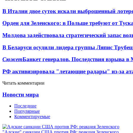
В Италии двое суток искали выброшенный лоте
Орден для Зеленского: в Польше требуют от Туск
Молдова задействовала стратегический запас вод
В Беларуси осудили лидера группы Ляпис Трубе
Сюжет
Банкет генералов. Последствия взрыва в 
РФ активизировала "летающие радары" из-за а
Читать комментарии
Новости мира
Последние
Популярные
Комментируемые
"Адские" санкции США против РФ: реакция Зеленского