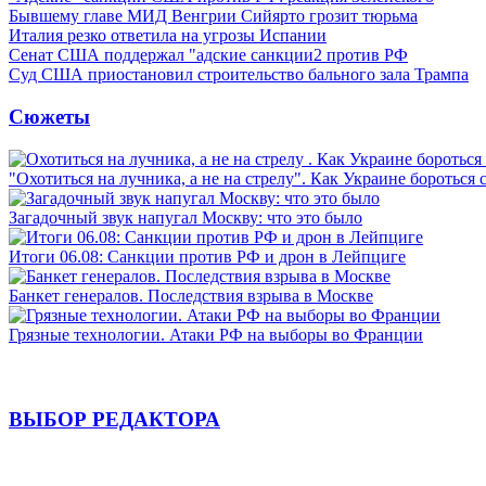
Бывшему главе МИД Венгрии Сийярто грозит тюрьма
Италия резко ответила на угрозы Испании
Сенат США поддержал "адские санкции2 против РФ
Суд США приостановил строительство бального зала Трампа
Сюжеты
"Охотиться на лучника, а не на стрелу". Как Украине бороться 
Загадочный звук напугал Москву: что это было
Итоги 06.08: Санкции против РФ и дрон в Лейпциге
Банкет генералов. Последствия взрыва в Москве
Грязные технологии. Атаки РФ на выборы во Франции
ВЫБОР РЕДАКТОРА