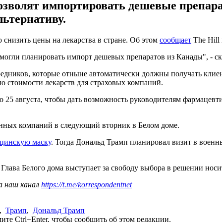
позволят импортировать дешевые препа
льтернативу.
снизить цены на лекарства в стране. Об этом
сообщает
The Hill
огли планировать импорт дешевых препаратов из Канады", - ск
едников, которые отныне автоматически должны получать клиен
ю стоимости лекарств для страховых компаний.
до 25 августа, чтобы дать возможность руководителям фармацев
енных компаний в следующий вторник в Белом доме.
ицинскую маску
. Тогда Дональд Трамп планировал визит в военны
. Глава Белого дома выступает за свободу выбора в решении носи
а наш канал
https://t.me/korrespondentnet
,
Трамп
,
Дональд Трамп
те Ctrl+Enter, чтобы сообщить об этом редакции.