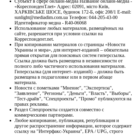
Субъект в сфере онлайн-медиа Название онлайн-медиа -
«КореспонденТ.net» Адрес: 02091, місто Київ,
ХАРКІВСЬКЕ ШОСЕ, будинок 172-Б, офіс 208/1 E-mail:
sunlight@mediadim.com.ua
Телефон: 044-205-43-00
Идентификатор медиа - R40-06068
Использование любых материалов, размещённых на
сайте, разрешается при условии ссылки на
Корреспондент.net.
При копировании материалов со страницы «Новости
Украины и мира», для интернет-изданий – обязательна
прямая открытая для поисковых систем гиперссылка.
Ссылка должна быть размещена в независимости от
полного либо частичного использования материалов.
Гиперссылка (для интернет- изданий) – должна быть
размещена в подзаголовке или в первом абзаце
материала.
Новости с пометками "Мнение", "Экспертиза",
"Заявление", "Регионы", "Деньги", "Власть", "Выборы",
"Тест-драйв", "Спецпроекты", "Промо" публикуются на
правах рекламы.
Раздел Спецпроекты создается совместно с
коммерческими партнерами.
Любое копирование, публикация, републикация и
другое распространение информации, которое содержит
ссылку на "Интерфакс-Украина", EPA / UPG, строго