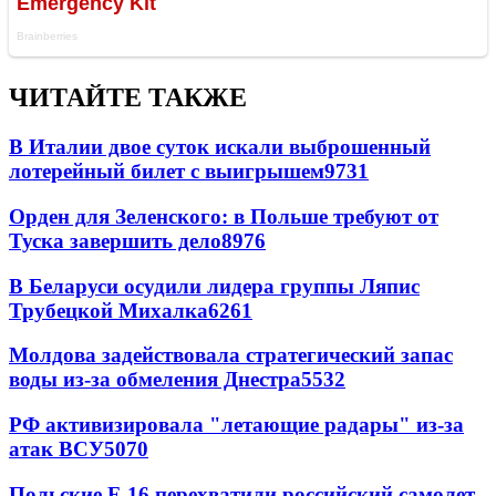
ЧИТАЙТЕ ТАКЖЕ
В Италии двое суток искали выброшенный
лотерейный билет с выигрышем
9731
Орден для Зеленского: в Польше требуют от
Туска завершить дело
8976
В Беларуси осудили лидера группы Ляпис
Трубецкой Михалка
6261
Молдова задействовала стратегический запас
воды из-за обмеления Днестра
5532
РФ активизировала "летающие радары" из-за
атак ВСУ
5070
Польские F-16 перехватили российский самолет-