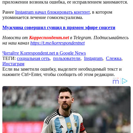
приложении возникла ошибка, ее исправлением занимаются.
Ранее
Instagram начал блокировать контент
, в котором
упоминается лечение гомосексуализма.
Мужчина совершил суицид в прямом эфире соцсети
Новости от
Корреспондент.net
в Telegram. Подписывайтесь
на наш канал
https://t.me/korrespondentnet
Читайте Korrespondent.net в Google News
ТЕГИ:
социальная сеть
,
пользователи
,
Instagram
,
Слежка
,
Инстаграм
Если вы заметили ошибку, выделите необходимый текст и
нажмите Ctrl+Enter, чтобы сообщить об этом редакции.