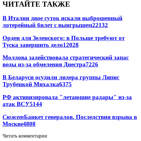
ЧИТАЙТЕ ТАКЖЕ
В Италии двое суток искали выброшенный
лотерейный билет с выигрышем
22132
Орден для Зеленского: в Польше требуют от
Туска завершить дело
12028
Молдова задействовала стратегический запас
воды из-за обмеления Днестра
7226
В Беларуси осудили лидера группы Ляпис
Трубецкой Михалка
6375
РФ активизировала "летающие радары" из-за
атак ВСУ
5144
Сюжет
Банкет генералов. Последствия взрыва в
Москве
4808
Читать комментарии