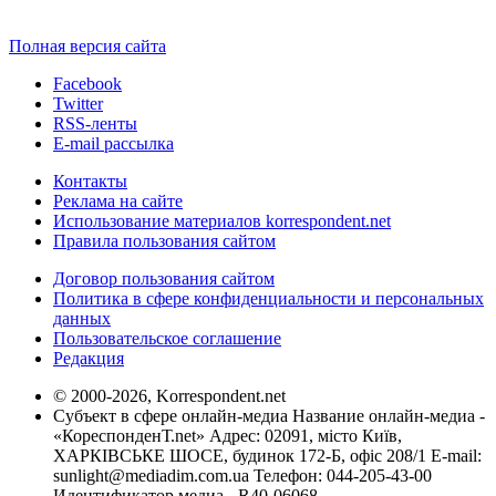
Полная версия сайта
Facebook
Twitter
RSS-ленты
E-mail рассылка
Контакты
Реклама на сайте
Использование материалов korrespondent.net
Правила пользования сайтом
Договор пользования сайтом
Политика в сфере конфиденциальности и персональных
данных
Пользовательское соглашение
Редакция
© 2000-2026, Korrespondent.net
Субъект в сфере онлайн-медиа Название онлайн-медиа -
«КореспонденТ.net» Адрес: 02091, місто Київ,
ХАРКІВСЬКЕ ШОСЕ, будинок 172-Б, офіс 208/1 E-mail:
sunlight@mediadim.com.ua
Телефон: 044-205-43-00
Идентификатор медиа - R40-06068