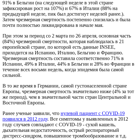
91% в Бельгии (на следующей неделе в этой стране
зафиксирован рост на 107%) и 67% в Италии (88% на
предыдущей неделе, пик был достигнут неделей ранее.).
Затем чрезмерная смертность постепенно снизилась и была
почти полностью ликвидирована в начале мая.
При этом за период со 2 марта по 26 апреля, основная часть
(84%) чрезмерной смертности, которая наблюдалась в 21
европейской стране, по которой есть данные INSEE,
приходится на Испанию, Италию, Бельгию и Францию.
Чрезмерная смертность составила соответственно 71% в
Испании, 49% в Италии, 44% в Бельгии и 28% во Франции в
течение всех восьми недель, когда эпидемия была самой
сильной.
В то же время в Германии, самой густонаселенной стране
Европы, чрезмерная смертность значительно ниже (4% за тот
же период), чем в значительной части стран Центральной и
Восточной Европы.
Ранее ученые заявили, что
нулевой пациент с COVID-19
появился в 2012 году
. Все симптомы у выявленных в 2012
году случаев совпадают с COVID-19 - сухой кашель,
дыхательная недостаточность, острый респираторный
дистресс-синдром, повышенное тромбообразование и т.д.