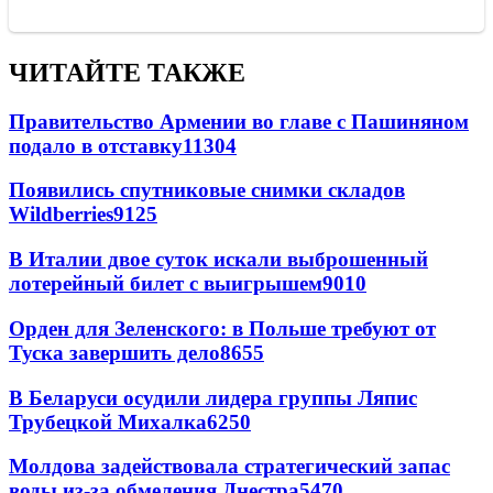
ЧИТАЙТЕ ТАКЖЕ
Правительство Армении во главе с Пашиняном
подало в отставку
11304
Появились спутниковые снимки складов
Wildberries
9125
В Италии двое суток искали выброшенный
лотерейный билет с выигрышем
9010
Орден для Зеленского: в Польше требуют от
Туска завершить дело
8655
В Беларуси осудили лидера группы Ляпис
Трубецкой Михалка
6250
Молдова задействовала стратегический запас
воды из-за обмеления Днестра
5470