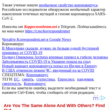
Также ученые нашли
необычное свойство коронавируса
.
Российские исследователи обнаружили необычный характер
накопления точечных мутаций в геноме коронавируса SARS-
CoV-2.
Новости от
Корреспондент.net
в Telegram. Подписывайтесь
на наш канал
https://t.me/korrespondentnet
Читайте Korrespondent.net в Google News
Коронавирус
В Минздраве сказали, нужно ли больше одной бустерной
прививки от COVID-19
Подвид Омикрона Arcturus впервые привел к гибели человека
Заболеваемость COVID-19 в Украине пошла на спад
Новый вариант коронавируса попал из Индии в Европу
В США отменили режим ЧС, введенный из-за COVID
СПЕЦТЕМА:
Коронавирус
ТЕГИ:
ЕС
,
смерть
,
статистика
,
Евросоюз
,
пандемия
,
смертность
,
Коронавирус
Если вы заметили ошибку, выделите необходимый текст и
нажмите Ctrl+Enter, чтобы сообщить об этом редакции.