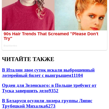
ЧИТАЙТЕ ТАКЖЕ
В Италии двое суток искали выброшенный
лотерейный билет с выигрышем
11104
Орден для Зеленского: в Польше требуют от
Туска завершить дело
9352
В Беларуси осудили лидера группы Ляпис
Трубецкой Михалка
6273