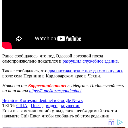
Ранее сообщалось, что под Одессой грузовой поезд
самопроизвольно покатился и
разрушил служебное здание
.
Также сообщалось, что
два пассажирские поезда столкнулись
возле села Пернинк в Карловарском крае в Чехии.
Новости от
Корреспондент.net
в Telegram. Подписывайтесь
на наш канал
https://t.me/korrespondentnet
Читайте Korrespondent.net в Google News
ТЕГИ:
США
,
Поезд
,
видео
,
крушение
Если вы заметили ошибку, выделите необходимый текст и
нажмите Ctrl+Enter, чтобы сообщить об этом редакции.