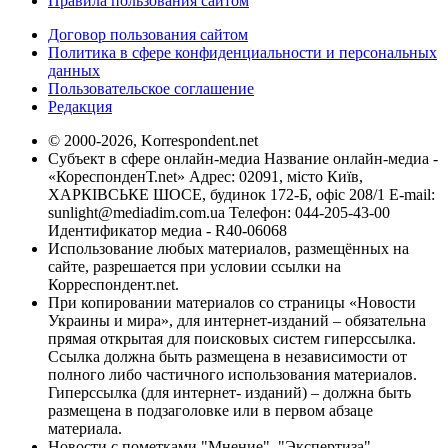
Правила пользования сайтом
Договор пользования сайтом
Политика в сфере конфиденциальности и персональных
данных
Пользовательское соглашение
Редакция
© 2000-2026, Korrespondent.net
Субъект в сфере онлайн-медиа Название онлайн-медиа -
«КореспонденТ.net» Адрес: 02091, місто Київ,
ХАРКІВСЬКЕ ШОСЕ, будинок 172-Б, офіс 208/1 E-mail:
sunlight@mediadim.com.ua
Телефон: 044-205-43-00
Идентификатор медиа - R40-06068
Использование любых материалов, размещённых на
сайте, разрешается при условии ссылки на
Корреспондент.net.
При копировании материалов со страницы «Новости
Украины и мира», для интернет-изданий – обязательна
прямая открытая для поисковых систем гиперссылка.
Ссылка должна быть размещена в независимости от
полного либо частичного использования материалов.
Гиперссылка (для интернет- изданий) – должна быть
размещена в подзаголовке или в первом абзаце
материала.
Новости с пометками "Мнение", "Экспертиза",