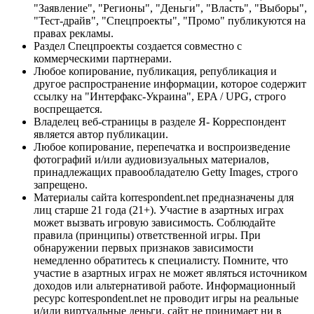
"Заявление", "Регионы", "Деньги", "Власть", "Выборы",
"Тест-драйв", "Спецпроекты", "Промо" публикуются на
правах рекламы.
Раздел Спецпроекты создается совместно с
коммерческими партнерами.
Любое копирование, публикация, републикация и
другое распространение информации, которое содержит
ссылку на "Интерфакс-Украина", EPA / UPG, строго
воспрещается.
Владелец веб-страницы в разделе Я- Корреспондент
является автор публикации.
Любое копирование, перепечатка и воспроизведение
фотографий и/или аудиовизуальных материалов,
принадлежащих правообладателю Getty Images, строго
запрещено.
Материалы сайта korrespondent.net предназначены для
лиц старше 21 года (21+). Участие в азартных играх
может вызвать игровую зависимость. Соблюдайте
правила (принципы) ответственной игры. При
обнаружении первых признаков зависимости
немедленно обратитесь к специалисту. Помните, что
участие в азартных играх не может являться источником
доходов или альтернативой работе. Информационный
ресурс korrespondent.net не проводит игры на реальные
и/или виртуальные деньги, сайт не принимает ни в