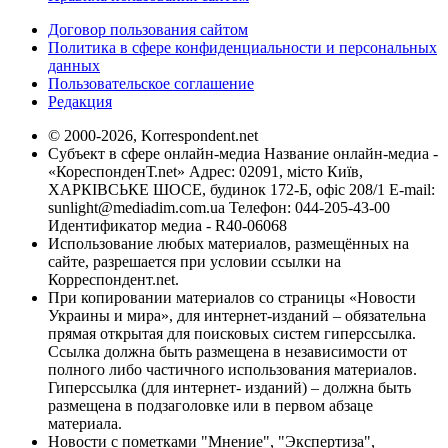
Договор пользования сайтом
Политика в сфере конфиденциальности и персональных
данных
Пользовательское соглашение
Редакция
© 2000-2026, Korrespondent.net
Субъект в сфере онлайн-медиа Название онлайн-медиа -
«КореспонденТ.net» Адрес: 02091, місто Київ,
ХАРКІВСЬКЕ ШОСЕ, будинок 172-Б, офіс 208/1 E-mail:
sunlight@mediadim.com.ua
Телефон: 044-205-43-00
Идентификатор медиа - R40-06068
Использование любых материалов, размещённых на
сайте, разрешается при условии ссылки на
Корреспондент.net.
При копировании материалов со страницы «Новости
Украины и мира», для интернет-изданий – обязательна
прямая открытая для поисковых систем гиперссылка.
Ссылка должна быть размещена в независимости от
полного либо частичного использования материалов.
Гиперссылка (для интернет- изданий) – должна быть
размещена в подзаголовке или в первом абзаце
материала.
Новости с пометками "Мнение", "Экспертиза",