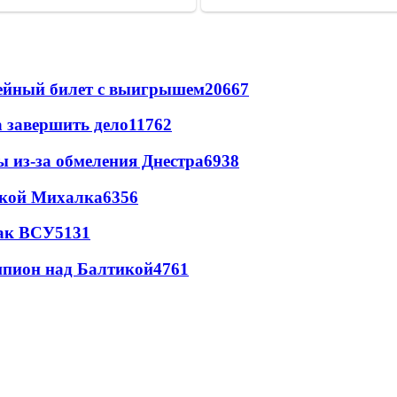
рейный билет с выигрышем
20667
а завершить дело
11762
ы из-за обмеления Днестра
6938
цкой Михалка
6356
так ВСУ
5131
шпион над Балтикой
4761