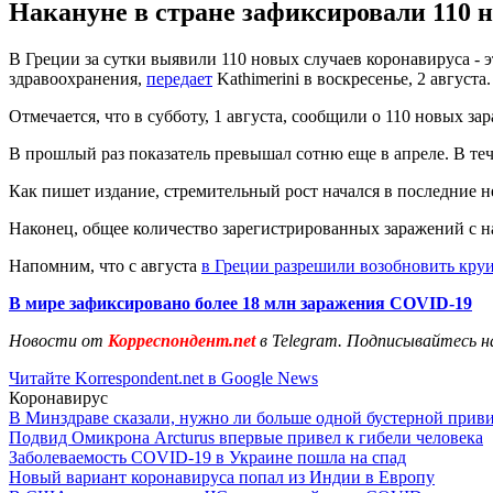
Накануне в стране зафиксировали 110 н
В Греции за сутки выявили 110 новых случаев коронавируса 
здравоохранения,
передает
Kathimerini в воскресенье, 2 августа.
Отмечается, что в субботу, 1 августа, сообщили о 110 новых за
В прошлый раз показатель превышал сотню еще в апреле. В теч
Как пишет издание, стремительный рост начался в последние не
Наконец, общее количество зарегистрированных заражений с на
Напомним, что с августа
в Греции разрешили возобновить кру
В мире зафиксировано более 18 млн заражения COVID-19
Новости от
Корреспондент.net
в Telegram. Подписывайтесь н
Читайте Korrespondent.net в Google News
Коронавирус
В Минздраве сказали, нужно ли больше одной бустерной прив
Подвид Омикрона Arcturus впервые привел к гибели человека
Заболеваемость COVID-19 в Украине пошла на спад
Новый вариант коронавируса попал из Индии в Европу