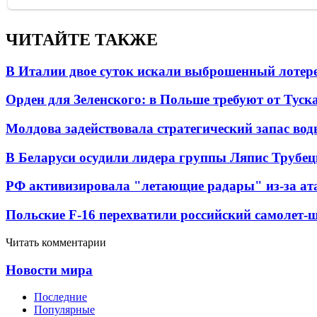
ЧИТАЙТЕ ТАКЖЕ
В Италии двое суток искали выброшенный лоте
Орден для Зеленского: в Польше требуют от Туск
Молдова задействовала стратегический запас вод
В Беларуси осудили лидера группы Ляпис Трубе
РФ активизировала "летающие радары" из-за а
Польские F-16 перехватили российский самолет-
Читать комментарии
Новости мира
Последние
Популярные