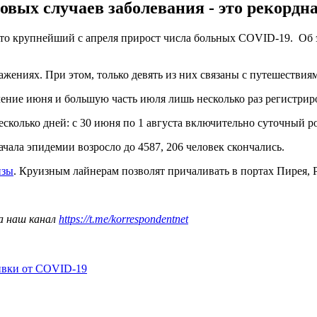
овых случаев заболевания - это рекордна
- это крупнейший с апреля прирост числа больных COVID-19. О
ражениях. При этом, только девять из них связаны с путешествиям
ение июня и большую часть июля лишь несколько раз регистриро
сколько дней: с 30 июня по 1 августа включительно суточный рос
чала эпидемии возросло до 4587, 206 человек скончались.
изы
. Круизным лайнерам позволят причаливать в портах Пирея, Р
а наш канал
https://t.me/korrespondentnet
ивки от COVID-19