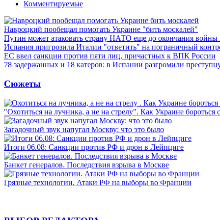
Комментируемые
Навроцкий пообещал помогать Украине "бить москалей"
Путин может атаковать страну НАТО еще до окончания войны
Испания пригрозила Италии "ответить" на пограничный контр
ЕС ввел санкции против пяти лиц, причастных к ВПК России
78 задержанных и 18 катеров: в Испании разгромили преступн
Сюжеты
"Охотиться на лучника, а не на стрелу". Как Украине бороться 
Загадочный звук напугал Москву: что это было
Итоги 06.08: Санкции против РФ и дрон в Лейпциге
Банкет генералов. Последствия взрыва в Москве
Грязные технологии. Атаки РФ на выборы во Франции