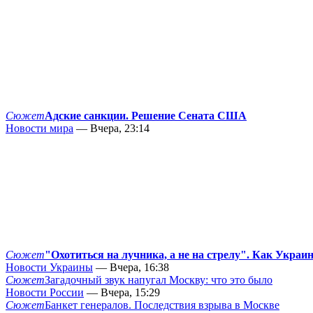
Сюжет
Адские санкции. Решение Сената США
Новости мира
— Вчера, 23:14
Сюжет
"Охотиться на лучника, а не на стрелу". Как Украи
Новости Украины
— Вчера, 16:38
Сюжет
Загадочный звук напугал Москву: что это было
Новости России
— Вчера, 15:29
Сюжет
Банкет генералов. Последствия взрыва в Москве