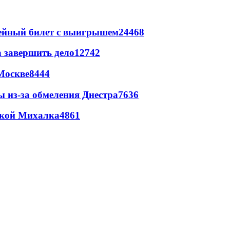
рейный билет с выигрышем
24468
а завершить дело
12742
Москве
8444
ы из-за обмеления Днестра
7636
цкой Михалка
4861