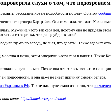
провергла слухи о том, что подозреваем
трайта, рассказала новые подробности по делу. Об этом
сообща
нения тела рэпера Картрайта. Она отметила, что мать Кохал вме
чать. Мужчина часто так себя вел, поэтому она не придала это
тказала из-за риска, что рэпер уйдет в запой.
одила где-то по городу, не зная, что делать". Также адвокат отме
молотка и ножа, затем завернула части тела в пакеты. Также Ко
е знала о случившемся. Позже она отказалась звонить в полицию
т ей подробности, и она даже не знает причину смерти рэпера.
 из Украины в РФ
. Также накануне стало известно, что
расчленен
а наш канал
https://t.me/korrespondentnet