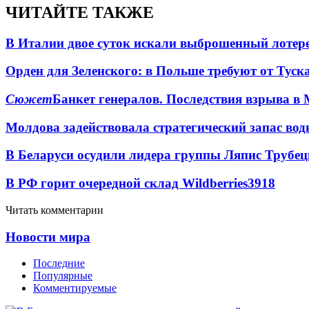
ЧИТАЙТЕ ТАКЖЕ
В Италии двое суток искали выброшенный лоте
Орден для Зеленского: в Польше требуют от Туск
Сюжет
Банкет генералов. Последствия взрыва в 
Молдова задействовала стратегический запас вод
В Беларуси осудили лидера группы Ляпис Трубе
В РФ горит очередной склад Wildberries
3918
Читать комментарии
Новости мира
Последние
Популярные
Комментируемые