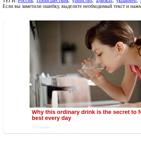
ТЕГИ:
Россия
,
Происшествия
,
убийство
,
адвокат
,
украинец
,
Если вы заметили ошибку, выделите необходимый текст и нажми