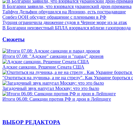
В Болгарии заявили, что взорвался украинский дрон-приманка
Тайфун Дельфин обрушился на Японию, есть пострадавшие
Совбез ООН обсудит обращение с пленными в РФ
Турция ограничила движение судов в Черное море из-за атак
В Болгарии неизвестный БПЛА взорвался вблизи газопровода
Сюжеты
Итоги 07.08: "Адские" санкции и "парад" дронов
Адские санкции. Решение Сената США
"Охотиться на лучника, а не на стрелу". Как Украине бороться 
Загадочный звук напугал Москву: что это было
Итоги 06.08: Санкции против РФ и дрон в Лейпциге
ВЫБОР РЕДАКТОРА