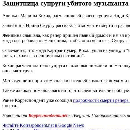
Защитница супруги убитого музыканта о
Адвокат Марины Кохал, расчленившей своего супруга Энди Кар
Защитница Ирина Скурту рассказала о моменте смерти и расчле
Женщина слышала, как рэпер пришел пьяный домой и начал кри
когда он требовал от жены пива, чтобы опохмелиться. Супруга о
Отмечается, что когда Картрайт умер, Кохал ушла на улицу, и "бр
ночь, находясь в непонятном состоянии".
Кохан расчленила тело супруга с помощью ножовки по металлу, 
опознают труп.
Мать женщины при этом спала в соседней комнате с внуком и н
Также адвокат пожаловалась на то, что следователь не сообщае
Ранее Корреспондент уже сообщал
подробности смерти рэпера
смерти.
Новости от
Корреспондент.net
в Telegram. Подписывайтесь н
Читайте Korrespondent.net в Google News