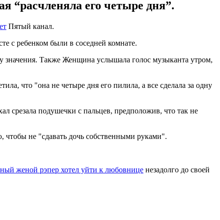
ая “расчленяла его четыре дня”.
ет
Пятый канал.
сте с ребенком были в соседней комнате.
му значения. Также Женщина услышала голос музыканта утром,
тила, что "она не четыре дня его пилила, а все сделала за одну
хал срезала подушечки с пальцев, предположив, что так не
, чтобы не "сдавать дочь собственными руками".
ный женой рэпер хотел уйти к любовнице
незадолго до своей