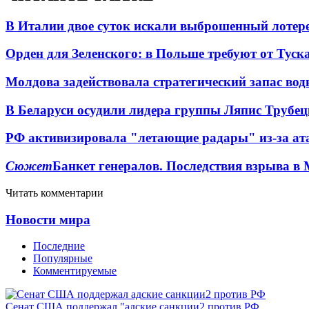
В Италии двое суток искали выброшенный лоте
Орден для Зеленского: в Польше требуют от Туск
Молдова задействовала стратегический запас вод
В Беларуси осудили лидера группы Ляпис Трубе
РФ активизировала "летающие радары" из-за а
Сюжет
Банкет генералов. Последствия взрыва в 
Читать комментарии
Новости мира
Последние
Популярные
Комментируемые
Сенат США поддержал "адские санкции2 против РФ