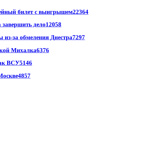
рейный билет с выигрышем
22364
а завершить дело
12058
ы из-за обмеления Днестра
7297
цкой Михалка
6376
так ВСУ
5146
Москве
4857