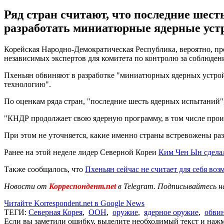
Ряд стран считают, что последние шест
разработать миниатюрные ядерные уст
Корейская Народно-Демократическая Республика, вероятно, пр
независимых экспертов для комитета по контролю за соблюден
Пхеньян обвиняют в разработке "миниатюрных ядерных устройс
технологию".
По оценкам ряда стран, "последние шесть ядерных испытаний"
"КНДР продолжает свою ядерную программу, в том числе произ
При этом не уточняется, какие именно страны встревожены ра
Ранее на этой неделе лидер Северной Кореи
Ким Чен Ын сделал
Также сообщалось, что
Пхеньян сейчас не считает для себя во
Новости от
Корреспондент.net
в Telegram. Подписывайтесь н
Читайте Korrespondent.net в Google News
ТЕГИ:
Северная Корея
,
ООН
,
оружие
,
ядерное оружие
,
обви
Если вы заметили ошибку, выделите необходимый текст и нажми