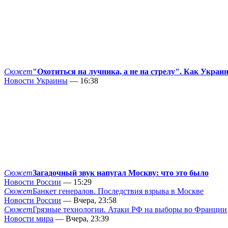
Сюжет
"Охотиться на лучника, а не на стрелу". Как Украи
Новости Украины
— 16:38
Сюжет
Загадочный звук напугал Москву: что это было
Новости России
— 15:29
Сюжет
Банкет генералов. Последствия взрыва в Москве
Новости России
— Вчера, 23:58
Сюжет
Грязные технологии. Атаки РФ на выборы во Франции
Новости мира
— Вчера, 23:39