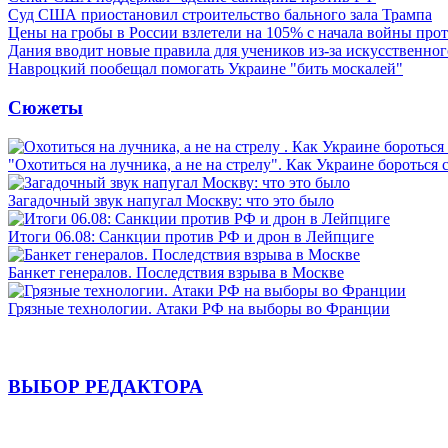
Суд США приостановил строительство бального зала Трампа
Цены на гробы в России взлетели на 105% с начала войны про
Дания вводит новые правила для учеников из-за искусственног
Навроцкий пообещал помогать Украине "бить москалей"
Сюжеты
"Охотиться на лучника, а не на стрелу". Как Украине бороться 
Загадочный звук напугал Москву: что это было
Итоги 06.08: Санкции против РФ и дрон в Лейпциге
Банкет генералов. Последствия взрыва в Москве
Грязные технологии. Атаки РФ на выборы во Франции
ВЫБОР РЕДАКТОРА