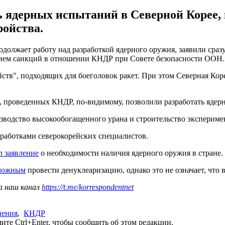
ь ядерных испытаний в Северной Корее,
ройства.
одолжает работу над разработкой ядерного оружия, заявили сра
ием санкций в отношении КНДР при Совете безопасности ООН. О
тв", подходящих для боеголовок ракет. При этом Северная Коре
, проведенных КНДР, по-видимому, позволили разработать ядерн
водство высокообогащенного урана и строительство эксперимента
зработками северокорейских специалистов.
 заявление
о необходимости наличия ядерного оружия в стране.
зможным
провести денуклеаризацию, однако это не означает, что в
а наш канал
https://t.me/korrespondentnet
нения
,
КНДР
те Ctrl+Enter, чтобы сообщить об этом редакции.