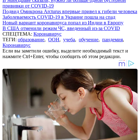
В Минздраве сказали, нужно ли больше одной бустерной
прививки от COVID-19
Подвид Омикрона Arcturus впервые привел к гибели человека
Заболеваемость COVID-19 в Украине пошла на спад
Новый вариант коронавируса попал из Индии в Европу
В США отменили режим ЧС, введенный из-за COVID
СПЕЦТЕМА:
Коронавирус
ТЕГИ:
образование
,
ООН
,
учеба
,
обучение
,
пандемия
,
Коронавирус
Если вы заметили ошибку, выделите необходимый текст и
нажмите Ctrl+Enter, чтобы сообщить об этом редакции.