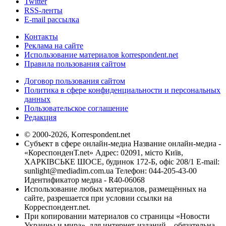
Twitter
RSS-ленты
E-mail рассылка
Контакты
Реклама на сайте
Использование материалов korrespondent.net
Правила пользования сайтом
Договор пользования сайтом
Политика в сфере конфиденциальности и персональных
данных
Пользовательское соглашение
Редакция
© 2000-2026, Korrespondent.net
Субъект в сфере онлайн-медиа Название онлайн-медиа -
«КореспонденТ.net» Адрес: 02091, місто Київ,
ХАРКІВСЬКЕ ШОСЕ, будинок 172-Б, офіс 208/1 E-mail:
sunlight@mediadim.com.ua
Телефон: 044-205-43-00
Идентификатор медиа - R40-06068
Использование любых материалов, размещённых на
сайте, разрешается при условии ссылки на
Корреспондент.net.
При копировании материалов со страницы «Новости
Украины и мира», для интернет-изданий – обязательна