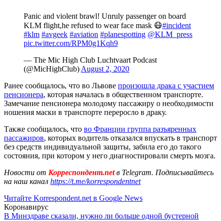
Panic and violent brawl! Unruly passenger on board
KLM flight,he refused to wear face mask 😷
#incident
#klm
#avgeek
#aviation
#planespotting
@KLM_press
pic.twitter.com/RPM0g1Kqh9
— The Mic High Club Luchtvaart Podcast
(@MicHighClub)
August 2, 2020
Ранее сообщалось, что во Львове
произошла драка с участием
пенсионера
, которая началась в общественном транспорте.
Замечание пенсионера молодому пассажиру о необходимости
ношения маски в транспорте переросло в драку.
Также сообщалось, что
во Франции группа разъяренных
пассажиров
, которых водитель отказался впускать в транспорт
без средств индивидуальной защиты, забила его до такого
состояния, при котором у него диагностировали смерть мозга.
Новости от
Корреспондент.net
в Telegram. Подписывайтесь
на наш канал
https://t.me/korrespondentnet
Читайте Korrespondent.net в Google News
Коронавирус
В Минздраве сказали, нужно ли больше одной бустерной