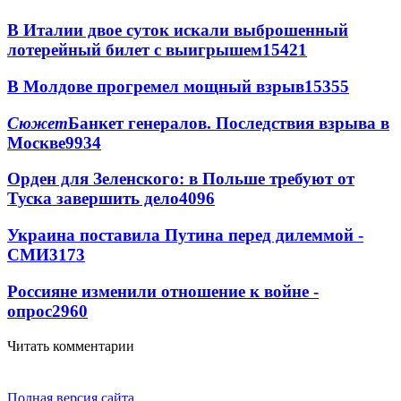
В Италии двое суток искали выброшенный
лотерейный билет с выигрышем
15421
В Молдове прогремел мощный взрыв
15355
Сюжет
Банкет генералов. Последствия взрыва в
Москве
9934
Орден для Зеленского: в Польше требуют от
Туска завершить дело
4096
Украина поставила Путина перед дилеммой -
СМИ
3173
Россияне изменили отношение к войне -
опрос
2960
Читать комментарии
Полная версия сайта