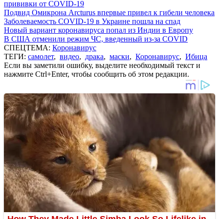
прививки от COVID-19
Подвид Омикрона Arcturus впервые привел к гибели человека
Заболеваемость COVID-19 в Украине пошла на спад
Новый вариант коронавируса попал из Индии в Европу
В США отменили режим ЧС, введенный из-за COVID
СПЕЦТЕМА:
Коронавирус
ТЕГИ:
самолет
,
видео
,
драка
,
маски
,
Коронавирус
,
Ибица
Если вы заметили ошибку, выделите необходимый текст и
нажмите Ctrl+Enter, чтобы сообщить об этом редакции.