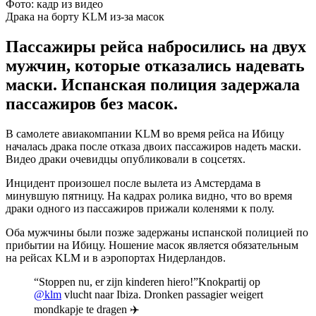
Фото: кадр из видео
Драка на борту KLM из-за масок
Пассажиры рейса набросились на двух
мужчин, которые отказались надевать
маски. Испанская полиция задержала
пассажиров без масок.
В самолете авиакомпании KLM во время рейса на Ибицу
началась драка после отказа двоих пассажиров надеть маски.
Видео драки очевидцы опубликовали в соцсетях.
Инцидент произошел после вылета из Амстердама в
минувшую пятницу. На кадрах ролика видно, что во время
драки одного из пассажиров прижали коленями к полу.
Оба мужчины были позже задержаны испанской полицией по
прибытии на Ибицу. Ношение масок является обязательным
на рейсах KLM и в аэропортах Нидерландов.
“Stoppen nu, er zijn kinderen hiero!”Knokpartij op
@klm
vlucht naar Ibiza. Dronken passagier weigert
mondkapje te dragen ✈️