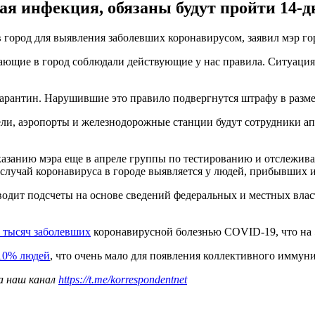
ная инфекция, обязаны будут пройти 14-
 город для выявления заболевших коронавирусом, заявил мэр го
ающие в город соблюдали действующие у нас правила. Ситуация
арантин. Нарушившие это правило подвергнутся штрафу в размер
ннели, аэропорты и железнодорожные станции будут сотрудники 
азанию мэра еще в апреле группы по тестированию и отслежива
лучай коронавируса в городе выявляется у людей, прибывших и
дит подсчеты на основе сведений федеральных и местных власт
 тысяч заболевших
коронавирусной болезнью COVID-19, что на 5
 10% людей
, что очень мало для появления коллективного иммуни
а наш канал
https://t.me/korrespondentnet