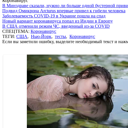
Коронавирус
В Минздраве сказали, нужно ли больше одной бустерной прив
Подвид Омикрона Arcturus впервые привел к гибели человека
Заболеваемость COVID-19 в Украине пошла на спад
Новый вариант коронавируса попал из Индии в Европу
В США отменили режим ЧС, введенный из-за COVID
СПЕЦТЕМА:
Коронавирус
ТЕГИ:
США
,
Нью-Йорк
,
тесты
,
Коронавирус
Если вы заметили ошибку, выделите необходимый текст и нажми