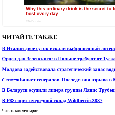
ЧИТАЙТЕ ТАКЖЕ
В Италии двое суток искали выброшенный лоте
Орден для Зеленского: в Польше требуют от Туск
Молдова задействовала стратегический запас вод
Сюжет
Банкет генералов. Последствия взрыва в 
В Беларуси осудили лидера группы Ляпис Трубе
В РФ горит очередной склад Wildberries
3887
Читать комментарии