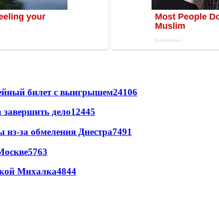
рейный билет с выигрышем
24106
а завершить дело
12445
ы из-за обмеления Днестра
7491
Москве
5763
цкой Михалка
4844