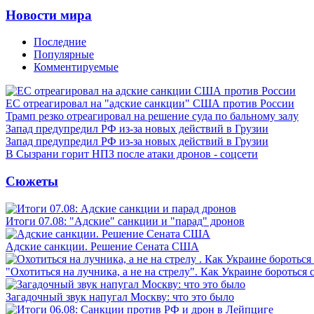
Новости мира
Последние
Популярные
Комментируемые
ЕС отреагировал на "адские санкции" США против России
Трамп резко отреагировал на решение суда по бальному залу
Запад предупредил РФ из-за новых действий в Грузии
Запад предупредил РФ из-за новых действий в Грузии
В Сызрани горит НПЗ после атаки дронов - соцсети
Сюжеты
Итоги 07.08: "Адские" санкции и "парад" дронов
Адские санкции. Решение Сената США
"Охотиться на лучника, а не на стрелу". Как Украине бороться 
Загадочный звук напугал Москву: что это было