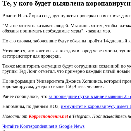
Те, у кого будет выявлена коронавирус
Власти Нью-Йорка создадут пункты проверки на всех въездах в
"Мы не хотим наказывать людей. Мы лишь хотим, чтобы въезж
обязаны принимать необходимые меры", - заявил мэр.
По его словам, заболевшие будут обязаны пройти 14-дневный к
Уточняется, что контроль за въездом в город через мосты, ту
автотранспорт для проверки.
Также мониторить ситуацию будут сотрудники созданной по ук
группы Тед Лонг отметил, что примерно каждый пятый новый с
По информации Университета Джонса Хопкинса, который прово
коронавирусом, умерли свыше 156,9 тыс. человек.
Ранее сообщалось, что
за прошедшие сутки в мире выявили 255
Напомним, по данным ВОЗ,
иммунитет к коронавирусу имеет
Новости от
Корреспондент.net
в Telegram. Подписывайтесь н
Читайте Korrespondent.net в Google News