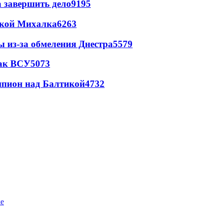
а завершить дело
9195
цкой Михалка
6263
ы из-за обмеления Днестра
5579
так ВСУ
5073
шпион над Балтикой
4732
ке