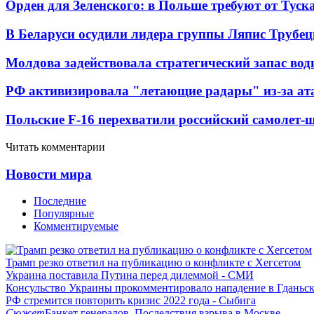
Орден для Зеленского: в Польше требуют от Туск
В Беларуси осудили лидера группы Ляпис Трубе
Молдова задействовала стратегический запас вод
РФ активизировала "летающие радары" из-за а
Польские F-16 перехватили российский самолет-
Читать комментарии
Новости мира
Последние
Популярные
Комментируемые
Трамп резко ответил на публикацию о конфликте с Хегсетом
Украина поставила Путина перед дилеммой - СМИ
Консульство Украины прокомментировало нападение в Гданьс
РФ стремится повторить кризис 2022 года - Сыбига
Сюжет
Банкет генералов. Последствия взрыва в Москве