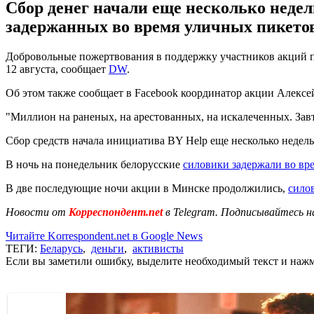
Сбор денег начали еще несколько недел
задержанных во время уличных пикетов
Добровольные пожертвования в поддержку участников акций пр
12 августа, сообщает
DW
.
Об этом также сообщает в Facebook координатор акции Алексе
"Миллион на раненых, на арестованных, на искалеченных. Завт
Сбор средств начала инициатива BY Help еще несколько недель
В ночь на понедельник белорусские
силовики задержали во вре
В две последующие ночи акции в Минске продолжились,
сило
Новости от
Корреспондент.net
в Telegram. Подписывайтесь н
Читайте Korrespondent.net в Google News
ТЕГИ:
Беларусь
,
деньги
,
активисты
Если вы заметили ошибку, выделите необходимый текст и нажми