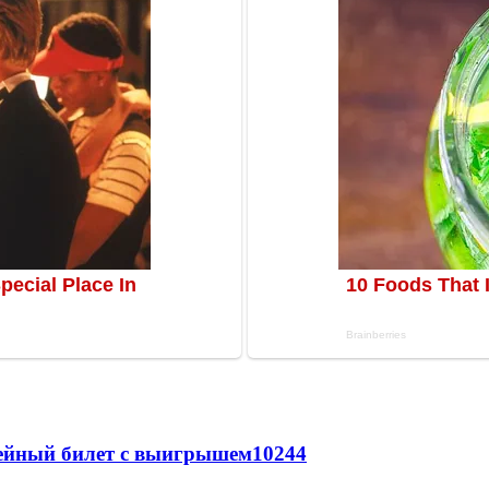
рейный билет с выигрышем
10244