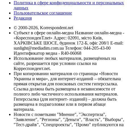
Политика в сфере конфиденциальности и персональных
данных
Пользовательское соглашение
Редакция
© 2000-2026, Korrespondent.net
Субъект в сфере онлайн-медиа Название онлайн-медиа -
«КореспонденТ.net» Адрес: 02091, місто Київ,
ХАРКІВСЬКЕ ШОСЕ, будинок 172-Б, офіс 208/1 E-mail:
sunlight@mediadim.com.ua
Телефон: 044-205-43-00
Идентификатор медиа - R40-06068
Использование любых материалов, размещённых на
сайте, разрешается при условии ссылки на
Корреспондент.net.
При копировании материалов со страницы «Новости
Украины и мира», для интернет-изданий – обязательна
прямая открытая для поисковых систем гиперссылка.
Ссылка должна быть размещена в независимости от
полного либо частичного использования материалов.
Гиперссылка (для интернет- изданий) – должна быть
размещена в подзаголовке или в первом абзаце
материала.
Новости с пометками "Мнение", "Экспертиза",
"Заявление", "Регионы", "Деньги", "Власть", "Выборы",
"Тест-драйв", "Спецпроекты", "Промо" публикуются на