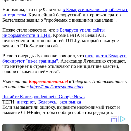
Напомним, что еще 9 августа
в Беларуси начались проблемы с
интернетом
. Крупнейший белорусский интернет-оператор
Белтелеком заявил о "проблемах с внешними каналами".
Позже стало известно, что
в Беларуси упали сайты
информагентств и ЦИК
. Кроме БелТА и БелаПАН,
недоступен и портал новостей TUT.by, который накануне
заявил о DDoS-атаке на сайт.
В свою очередь Лукашенко говорил, что
интернет в Беларуси
блокируют "из-за границы"
. Александр Лукашенко отрицает,
что интернет в стране отключают по инициативе властей, -
говорит "кому-то неймется".
Новости от
Корреспондент.net
в Telegram. Подписывайтесь
на наш канал
https://t.me/korrespondentnet
Читайте Korrespondent.net в Google News
ТЕГИ:
интернет
,
Беларусь
,
экономика
Если вы заметили ошибку, выделите необходимый текст и
нажмите Ctrl+Enter, чтобы сообщить об этом редакции.