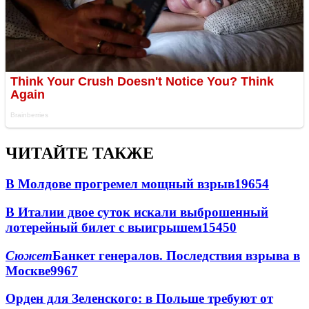
ЧИТАЙТЕ ТАКЖЕ
В Молдове прогремел мощный взрыв
19654
В Италии двое суток искали выброшенный
лотерейный билет с выигрышем
15450
Сюжет
Банкет генералов. Последствия взрыва в
Москве
9967
Орден для Зеленского: в Польше требуют от